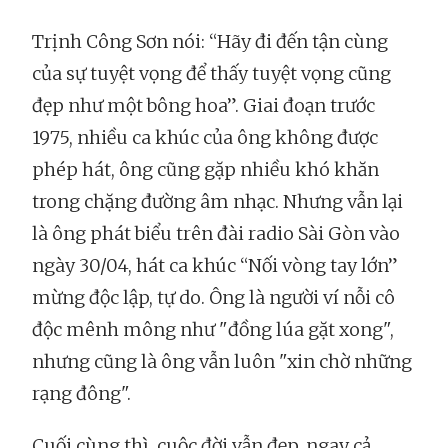
Trịnh Công Sơn nói: “Hãy đi đến tận cùng
của sự tuyệt vọng để thấy tuyệt vọng cũng
đẹp như một bông hoa”. Giai đoạn trước
1975, nhiều ca khúc của ông không được
phép hát, ông cũng gặp nhiều khó khăn
trong chặng đường âm nhạc. Nhưng vẫn lại
là ông phát biểu trên đài radio Sài Gòn vào
ngày 30/04, hát ca khúc “Nối vòng tay lớn”
mừng độc lập, tự do. Ông là người ví nỗi cô
độc mênh mông như "đồng lúa gặt xong",
nhưng cũng là ông vẫn luôn "xin chờ những
rạng đông".
Cuối cùng thì, cuộc đời vẫn đẹp, ngay cả