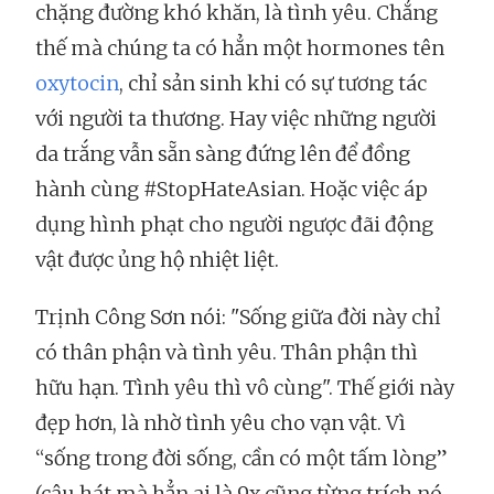
chặng đường khó khăn, là tình yêu. Chẳng
thế mà chúng ta có hẳn một hormones tên
oxytocin
, chỉ sản sinh khi có sự tương tác
với người ta thương. Hay việc những người
da trắng vẫn sẵn sàng đứng lên để đồng
hành cùng #StopHateAsian. Hoặc việc áp
dụng hình phạt cho người ngược đãi động
vật được ủng hộ nhiệt liệt.
Trịnh Công Sơn nói: "Sống giữa đời này chỉ
có thân phận và tình yêu. Thân phận thì
hữu hạn. Tình yêu thì vô cùng". Thế giới này
đẹp hơn, là nhờ tình yêu cho vạn vật. Vì
“sống trong đời sống, cần có một tấm lòng”
(câu hát mà hẳn ai là 9x cũng từng trích nó