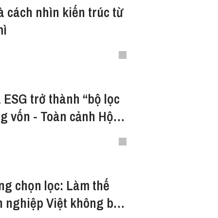
 cách nhìn kiến trúc từ
mì
 ESG trở thành “bộ lọc
g vốn - Toàn cảnh Hội
ESG Việt Nam 2026
g chọn lọc: Làm thế
 nghiệp Việt không bị