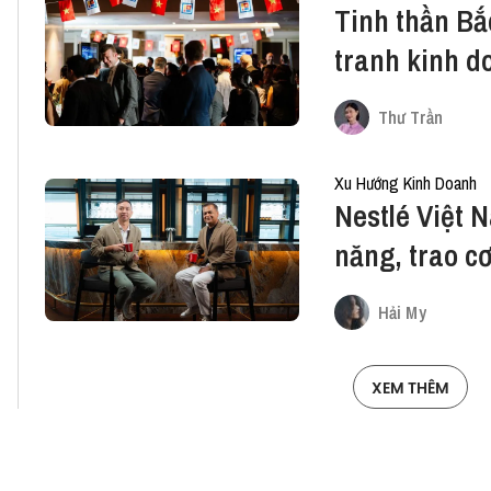
Tinh thần Bắc
tranh kinh d
nào?
Thư Trần
Xu Hướng Kinh Doanh
Nestlé Việt 
năng, trao cơ
hệ trẻ
Hải My
XEM THÊM