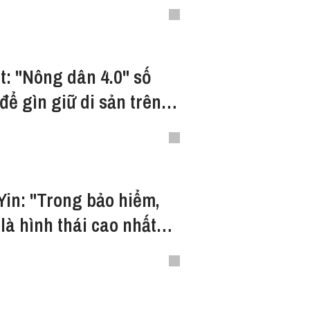
ộc đua’ đầu tư ESG?
t: "Nông dân 4.0" số
để gìn giữ di sản trên
Yin: "Trong bảo hiểm,
 là hình thái cao nhất
"