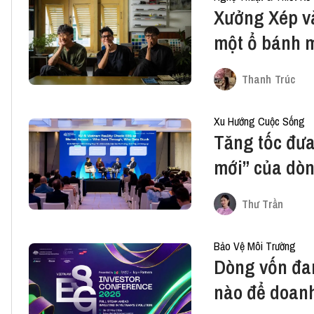
Xưởng Xép và
một ổ bánh 
Thanh Trúc
Xu Hướng Cuộc Sống
Tăng tốc đưa
mới” của dòn
nghị Đầu tư 
Thư Trần
Bảo Vệ Môi Trường
Dòng vốn đan
nào để doanh