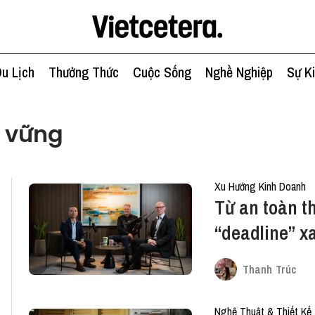
u Lịch
Thưởng Thức
Cuộc Sống
Nghề Nghiệp
Sự K
n vững
Xu Hướng Kinh Doanh
Từ an toàn t
“deadline” x
giúp doanh 
Thanh Trúc
chuẩn bị cho
Nghệ Thuật & Thiết Kế