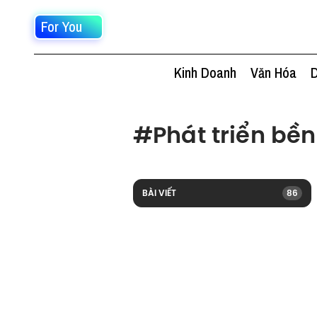
For You
Kinh Doanh
Văn Hóa
D
#
Phát triển bề
BÀI VIẾT
86