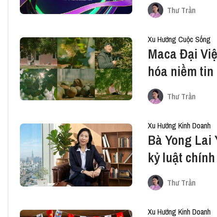
‘gạt khỏi cu
Thư Trần
Xu Hướng Cuộc Sống
Maca Đại Việ
hóa niềm tin 
đất sỏi
Thư Trần
Xu Hướng Kinh Doanh
Bà Yong Lai 
kỷ luật chính
của niềm tin
Thư Trần
Xu Hướng Kinh Doanh