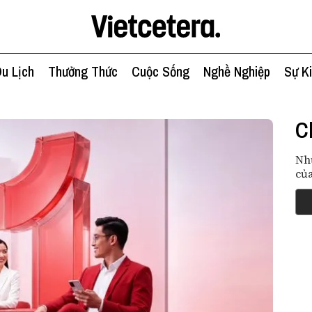
u Lịch
Thưởng Thức
Cuộc Sống
Nghề Nghiệp
Sự K
C
Nh
củ