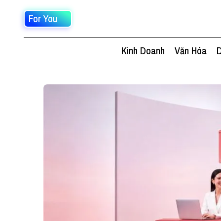
For You
Kinh Doanh
Văn Hóa
D