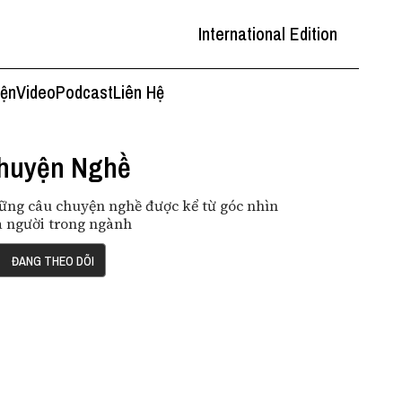
International Edition
iện
Video
Podcast
Liên Hệ
huyện Nghề
ững câu chuyện nghề được kể từ góc nhìn
a người trong ngành
ĐANG THEO DÕI