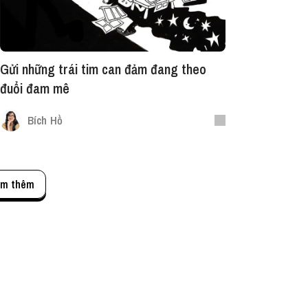
Gửi những trái tim can đảm đang theo
đuổi đam mê
Bích Hồ
m thêm