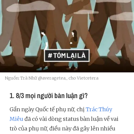
Nguồn: Trà Nhữ @averagetea_ cho Vietcetera
1. 8/3 mọi người bàn luận gì?
Gần ngày Quốc tế phụ nữ, chị
Trác Thúy
Miêu
đã có vài dòng status bàn luận về vai
trò của phụ nữ, điều này đã gây lên nhiều