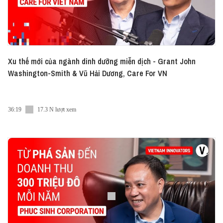
useful study sets for free inside the ELSA Speak app
compiled from Vietnam Innovator episodes
here: https://vn.elsaspeak.com/vietcetera/. Hãy để
lại lời nhắn, phản hồi hay bất kì câu hỏi cho chúng
tôi tại vi@vietcetera.com nhé. #Vietcetera_Podcast
#VI #Vietcetera
Xu thế mới của ngành dinh dưỡng miễn dịch - Grant John
Washington-Smith & Vũ Hải Dương, Care For VN
36:19
17.3 N lượt xem