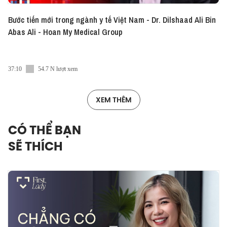
Bước tiến mới trong ngành y tế Việt Nam - Dr. Dilshaad Ali Bin
Abas Ali - Hoan My Medical Group
37:10
54.7 N lượt xem
XEM THÊM
CÓ THỂ BẠN
SẼ THÍCH