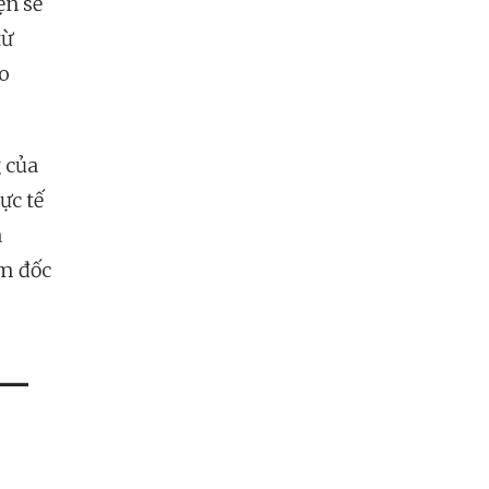
ện sẽ
từ
ho
 của
ực tế
a
ám đốc
 —