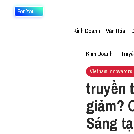
For You
Kinh Doanh
Văn Hóa
D
Kinh Doanh
Truy
Vietnam Innovators 
truyền 
giảm? C
Sáng t