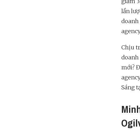
giảm 33
lần lư
doanh 
agency
Chịu t
doanh n
mới? Đ
agency
Sáng tạ
Minh
Ogil