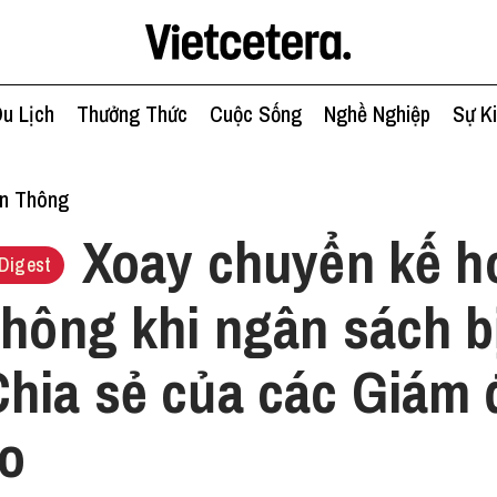
u Lịch
Thưởng Thức
Cuộc Sống
Nghề Nghiệp
Sự K
ền Thông
Xoay chuyển kế h
Digest
thông khi ngân sách b
hia sẻ của các Giám 
ạo