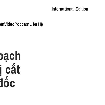
International Edition
iện
Video
Podcast
Liên Hệ
oạch
ị cắt
đốc