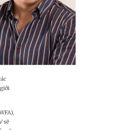
các
giới
(WFA),
V sẽ