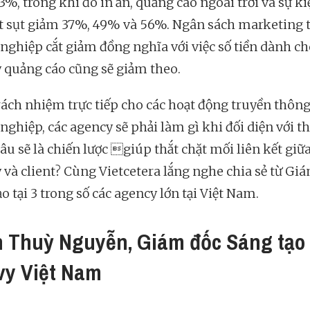
%, trong khi đó in ấn, quảng cáo ngoài trời và sự ki
ợt sụt giảm 37%, 49% và 56%. Ngân sách marketing 
nghiệp cắt giảm đồng nghĩa với việc số tiền dành c
 quảng cáo cũng sẽ giảm theo.
rách nhiệm trực tiếp cho các hoạt động truyền thông
ghiệp, các agency sẽ phải làm gì khi đối diện với th
âu sẽ là chiến lược giúp thắt chặt mối liên kết giữ
 và client? Cùng Vietcetera lắng nghe chia sẻ từ Gi
o tại 3 trong số các agency lớn tại Việt Nam.
 Thuỳ Nguyễn, Giám đốc Sáng tạo
vy Việt Nam