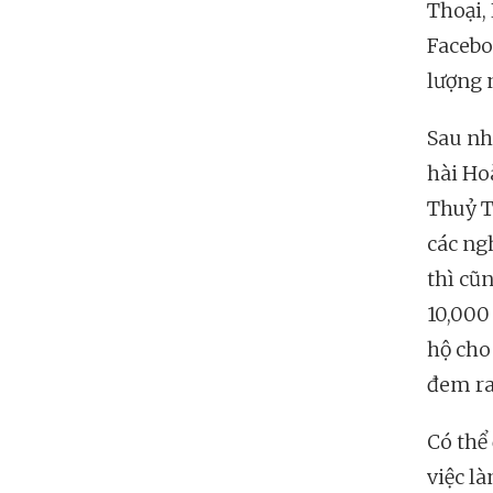
Thoại,
Facebo
lượng n
Sau n
hài Ho
Thuỷ T
các ngh
thì cũ
10,000
hộ cho
đem ra
Có thể 
việc l