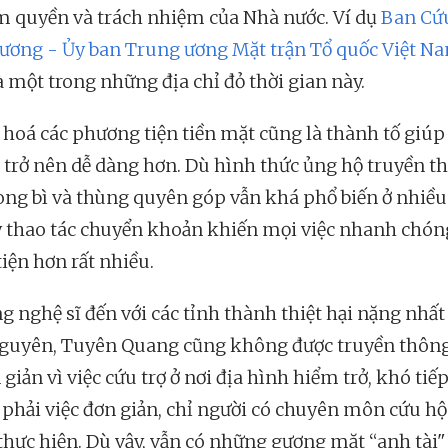
m quyền và trách nhiệm của Nhà nước. Ví dụ
Ban Cứu
ương - Ủy ban Trung ương Mặt trận Tổ quốc Việt N
à một trong những địa chỉ đỏ thời gian này.
ố hoá các phương tiện tiền mặt cũng là thành tố giúp
 trở nên dễ dàng hơn. Dù hình thức ủng hộ truyền t
ong bì và thùng quyên góp vẫn khá phổ biến ở nhiều 
y thao tác chuyển khoản khiến mọi việc nhanh chón
iện hơn rất nhiều.
ng nghệ sĩ đến với các tỉnh thành thiệt hại nặng nhấ
guyên, Tuyên Quang cũng không được truyền thôn
 giản vì việc cứu trợ ở nơi địa hình hiểm trở, khó tiế
phải việc đơn giản, chỉ người có chuyên môn cứu h
 thực hiện. Dù vậy, vẫn có những gương mặt “anh tài