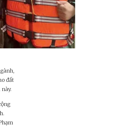
ngành,
ho đất
 này.
 cộng
h.
r Phạm