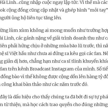
 Hà Linh…cũng nhập cuộc ngay lập tức. Vì thế mà các
ok cộng đồng cũng cập nhật và ghép hình “mỏi tay”,
gười ủng hộ liên tục tăng lên.
hững lùm xùm không ai mong muốn như trường hợ
ài Linh, các gánh nặng về giải trình doanh thu như c
iên phải hứng chịu ở những mùa bão lũ trước, thì 
ệ sĩ Việt hầu như chưa ai đứng ra kêu gọi các fan. N
ng giản dị hơn, chẳng hạn như ca sĩ tlinh khuyến khí
 fan trên kênh Broadcast Instagram của mình. Số ti
 đồng bào vì thế không được cộng dồn lên hàng tỷ đồ
 công khai bàn thảo như các năm trước đó.
đây là dấu hiệu cho thấy chúng ta đã bớt đi sự tự phá
àm từ thiện, mà học cách trao quyền cho đúng những