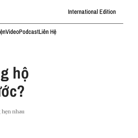
International Edition
iện
Video
Podcast
Liên Hệ
ng hộ
ước?
g hẹn nhau