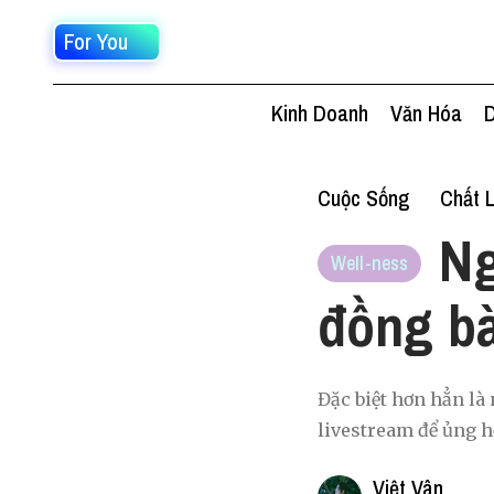
For You
Kinh Doanh
Văn Hóa
D
Cuộc Sống
Chất 
Ng
Well-ness
đồng bà
Đặc biệt hơn hẳn là
livestream để ủng h
Việt Vân