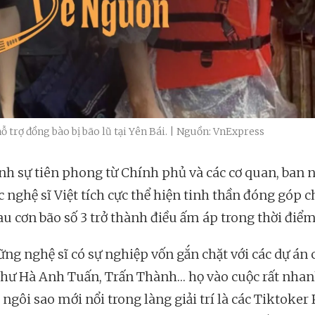
hỗ trợ đồng bào bị bão lũ tại Yên Bái. | Nguồn: VnExpress
nh sự tiên phong từ Chính phủ và các cơ quan, ban 
c nghệ sĩ Việt tích cực thể hiện tinh thần đóng góp c
au cơn bão số 3 trở thành điều ấm áp trong thời điểm
ững nghệ sĩ có sự nghiệp vốn gắn chặt với các dự án
hư Hà Anh Tuấn, Trấn Thành… họ vào cuộc rất nhan
ngôi sao mới nổi trong làng giải trí là các Tiktoke