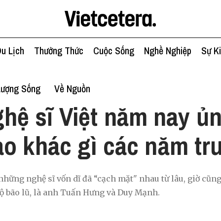
u Lịch
Thưởng Thức
Cuộc Sống
Nghề Nghiệp
Sự K
Lượng Sống
Về Nguồn
hệ sĩ Việt năm nay ủ
o khác gì các năm tr
 những nghệ sĩ vốn dĩ đã “cạch mặt" nhau từ lâu, giờ cũn
ộ bão lũ, là anh Tuấn Hưng và Duy Mạnh.