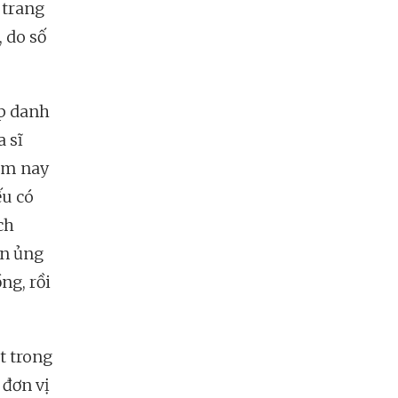
 trang
 do số
p danh
a sĩ
năm nay
ếu có
ch
ền ủng
ng, rồi
t trong
 đơn vị