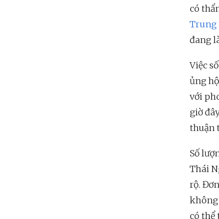
có thẩ
Trung 
đang l
Việc s
ủng hộ
với ph
giờ đâ
thuận t
Số lượ
Thái N
rộ. Đơn
không 
có thể