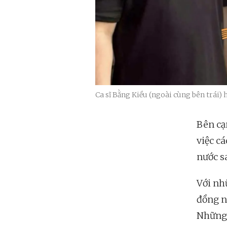
Ca sĩ Bằng Kiều (ngoài cùng bên trái) 
Bên cạ
việc cá
nước s
Với nh
đồng n
Những 