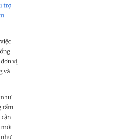
 trợ
am
 việc
hống
đơn vị,
g và
t như
g rầm
p cận
ộ mới
" như