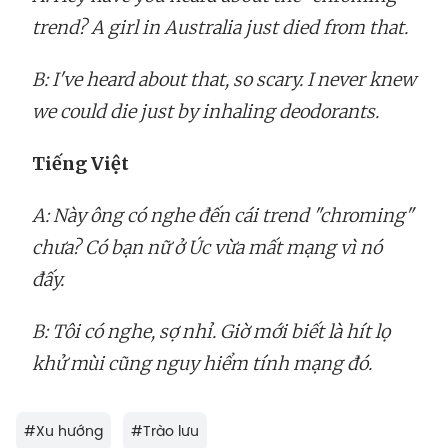
trend? A girl in Australia just died from that.
B:
I've heard about that, so scary. I never knew
we could die just by inhaling deodorants.
Tiếng Việt
A: Này ông có nghe đến cái trend "chroming"
chưa? Có bạn nữ ở Úc vừa mất mạng vì nó
đấy.
B: Tôi có nghe, sợ nhỉ. Giờ mới biết là hít lọ
khử mùi cũng nguy hiểm tính mạng đó.
#
Xu hướng
#
Trào lưu