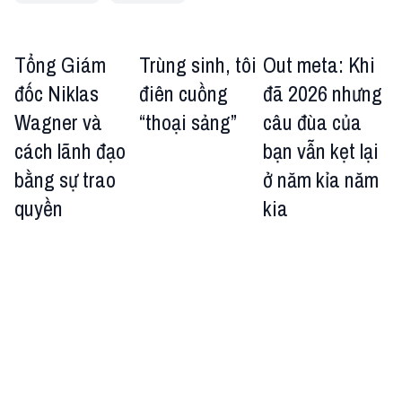
Tổng Giám
Trùng sinh, tôi
Out meta: Khi
đốc Niklas
điên cuồng
đã 2026 nhưng
Wagner và
“thoại sảng”
câu đùa của
cách lãnh đạo
bạn vẫn kẹt lại
bằng sự trao
ở năm kỉa năm
quyền
kia