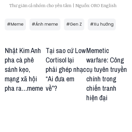
Thư giãn cả nhóm cho yên tâm | Nguồn: ORO English
#
Meme
#
Ảnh meme
#
Gen Z
#
Xu hướng
Nhật Kim Anh
Tại sao cứ Low
Memetic
pha cà phê
Cortisol lại
warfare: Công
sánh kẹo,
phải ghép nhạc
cụ tuyên truyền
mạng xã hội
“Ai đưa em
chính trong
pha ra...meme
về”?
chiến tranh
hiện đại