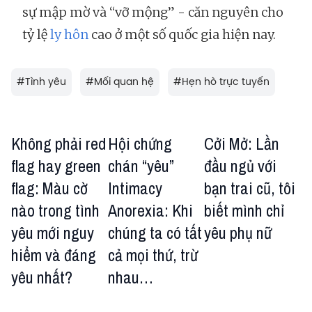
sự mập mờ và “vỡ mộng” - căn nguyên cho
tỷ lệ
ly hôn
cao ở một số quốc gia hiện nay.
#
Tình yêu
#
Mối quan hệ
#
Hẹn hò trực tuyến
Không phải red
Hội chứng
Cởi Mở: Lần
flag hay green
chán “yêu”
đầu ngủ với
flag: Màu cờ
Intimacy
bạn trai cũ, tôi
nào trong tình
Anorexia: Khi
biết mình chỉ
yêu mới nguy
chúng ta có tất
yêu phụ nữ
hiểm và đáng
cả mọi thứ, trừ
yêu nhất?
nhau…