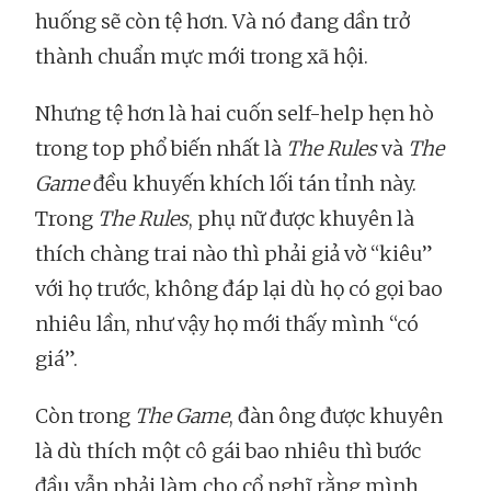
huống sẽ còn tệ hơn. Và nó đang dần trở
thành chuẩn mực mới trong xã hội.
Nhưng tệ hơn là hai cuốn self-help hẹn hò
trong top phổ biến nhất là
The Rules
và
The
Game
đều khuyến khích lối tán tỉnh này.
Trong
The Rules
, phụ nữ được khuyên là
thích chàng trai nào thì phải giả vờ “kiêu”
với họ trước, không đáp lại dù họ có gọi bao
nhiêu lần, như vậy họ mới thấy mình “có
giá”.
Còn trong
The Game
, đàn ông được khuyên
là dù thích một cô gái bao nhiêu thì bước
đầu vẫn phải làm cho cổ nghĩ rằng mình