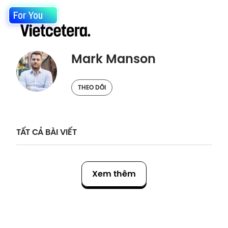
For You
Mark Manson
THEO DÕI
TẤT CẢ BÀI VIẾT
Xem thêm