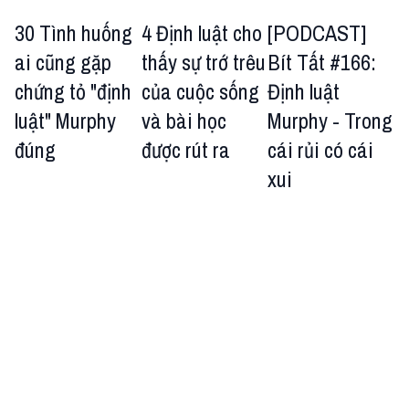
30 Tình huống
4 Định luật cho
[PODCAST]
ai cũng gặp
thấy sự trớ trêu
Bít Tất #166:
chứng tỏ "định
của cuộc sống
Định luật
luật" Murphy
và bài học
Murphy - Trong
đúng
được rút ra
cái rủi có cái
xui