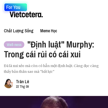
For You
Chất Lượng Sống
Meme Học
"Định luật" Murphy:
Well-ness
Trong cái rủi có cái xui
Đã là xui xẻo mà còn có hẳn một định luật. Càng đọc càng
thấy bản thân sao mà "bất lực"
Trân Lê
22 Thg 09