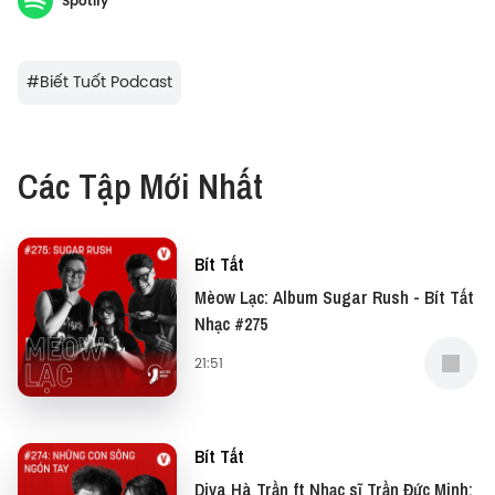
Spotify
điều gì đó mang tính tâm linh như bạn tưởng, mà đã
được một định luật chứng minh. Đó là “Định luật
Murphy”
#
Biết Tuốt Podcast
#BitTat #Podcast #Vietcetera
Các Tập Mới Nhất
Bít Tất
Mèow Lạc: Album Sugar Rush - Bít Tất
Nhạc #275
21:51
Bít Tất
Diva Hà Trần ft Nhạc sĩ Trần Đức Minh: