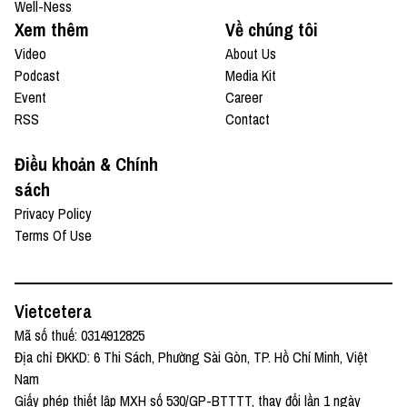
Well-Ness
Xem thêm
Về chúng tôi
Video
About Us
Podcast
Media Kit
Event
Career
RSS
Contact
Điều khoản & Chính
sách
Privacy Policy
Terms Of Use
Vietcetera
Mã số thuế: 0314912825
Địa chỉ ĐKKD: 6 Thi Sách, Phường Sài Gòn, TP. Hồ Chí Minh, Việt
Nam
Giấy phép thiết lập MXH số 530/GP-BTTTT, thay đổi lần 1 ngày