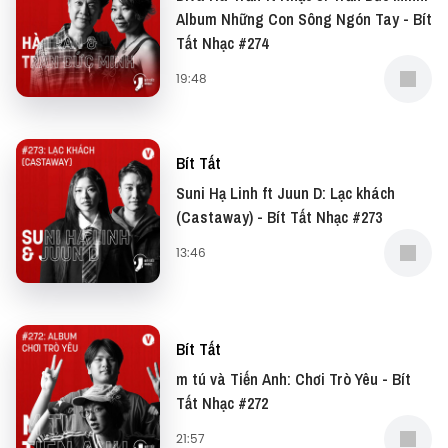
Album Những Con Sông Ngón Tay - Bít
Tất Nhạc #274
19:48
Bít Tất
Suni Hạ Linh ft Juun D: Lạc khách
(Castaway) - Bít Tất Nhạc #273
13:46
Bít Tất
m tú và Tiến Anh: Chơi Trò Yêu - Bít
Tất Nhạc #272
21:57