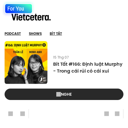
For You
PODCAST
SHOWS
BÍT TẤT
15 Thg 07
Bít Tất #166: Định luật Murphy
- Trong cái rủi có cái xui
NGHE