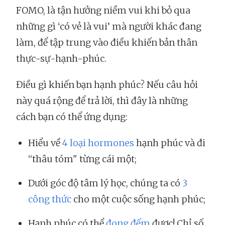
FOMO, là tận hưởng niềm vui khi bỏ qua
những gì ‘có vẻ là vui’ mà người khác đang
làm, để tập trung vào điều khiến bản thân
thực-sự-hạnh-phúc.
Điều gì khiến bạn hạnh phúc? Nếu câu hỏi
này quá rộng để trả lời, thì đây là những
cách bạn có thể ứng dụng:
Hiểu về
4 loại hormones
hạnh phúc và đi
“thâu tóm" từng cái một;
Dưới góc độ tâm lý học, chúng ta có
3
công thức
cho một cuộc sống hạnh phúc;
Hạnh phúc có thể
đong đếm
được! Chỉ số