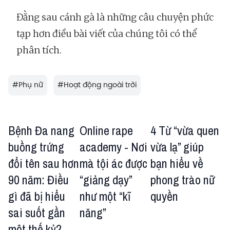
Đằng sau cánh gà là những câu chuyện phức
tạp hơn điều bài viết của chúng tôi có thể
phân tích.
#
Phụ nữ
#
Hoạt động ngoài trời
Bệnh Đa nang
Online rape
4 Từ “vừa quen
buồng trứng
academy - Nơi
vừa lạ” giúp
đổi tên sau hơn
mà tội ác được
bạn hiểu về
90 năm: Điều
“giảng dạy”
phong trào nữ
gì đã bị hiểu
như một “kĩ
quyền
sai suốt gần
năng”
một thế kỷ?