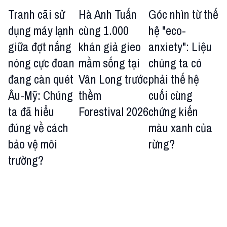
Tranh cãi sử
Hà Anh Tuấn
Góc nhìn từ thế
dụng máy lạnh
cùng 1.000
hệ "eco-
giữa đợt nắng
khán giả gieo
anxiety": Liệu
nóng cực đoan
mầm sống tại
chúng ta có
đang càn quét
Vân Long trước
phải thế hệ
Âu-Mỹ: Chúng
thềm
cuối cùng
ta đã hiểu
Forestival 2026
chứng kiến
đúng về cách
màu xanh của
bảo vệ môi
rừng?
trường?