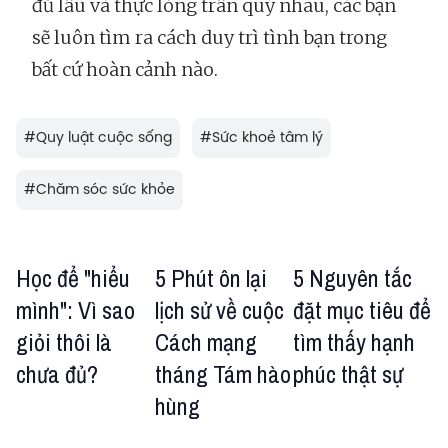
đủ lâu và thực lòng trân quý nhau, các bạn
sẽ luôn tìm ra cách duy trì tình bạn trong
bất cứ hoàn cảnh nào.
#
Quy luật cuộc sống
#
Sức khoẻ tâm lý
#
Chăm sóc sức khỏe
Học để "hiểu
5 Phút ôn lại
5 Nguyên tắc
mình": Vì sao
lịch sử về cuộc
đặt mục tiêu để
giỏi thôi là
Cách mạng
tìm thấy hạnh
chưa đủ?
tháng Tám hào
phúc thật sự
hùng