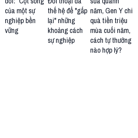
đời: “Cột sống”
Đối thoại đa
sữa quanh
của một sự
thế hệ để "gấp
năm, Gen Y chi
nghiệp bền
lại" những
quà tiền triệu
vững
khoảng cách
mùa cuối năm,
sự nghiệp
cách tự thưởng
nào hợp lý?