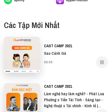
Spotify
Apple Podcast
hợp lý, giúp bảo vệ tài chính và gia tăng tài sản,
đồng thời giúp mọi người lên kế hoạch tiết kiệm cho
các mục tiêu của cuộc đời.
Các Tập Mới Nhất
CAST CAMP 2021
Sau Cánh Gà
06:55
CAST CAMP 2021
Làm nghệ hay làm nghề? - Phát Loa
Phường x Tiền Tài Tình - Sáng tạo -
Nghệ thuật x Tài chính - Kinh tế |
Special Edition