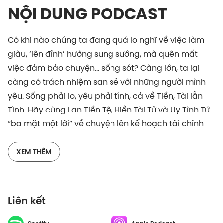
NỘI DUNG PODCAST
Có khi nào chúng ta đang quá lo nghĩ về việc làm
giàu, ‘lên đỉnh’ hưởng sung sướng, mà quên mất
việc đảm bảo chuyện… sống sót? Càng lớn, ta lại
càng có trách nhiệm san sẻ với những người mình
yêu. Sống phải lo, yêu phải tính, cả về Tiền, Tài lẫn
Tình. Hãy cùng Lan Tiền Tệ, Hiền Tài Tử và Uy Tình Tứ
“ba mặt một lời” về chuyện lên kế hoạch tài chính
cho thật tài tình nào.
XEM THÊM
Cảm ơn nhà tài trợ Prudential đã đồng hành cùng
hạng mục Kinh Tế - Tài Chính.Tôn chỉ mục đích của
Prudential là giúp mọi người đạt được những điều
Liên kết
tốt đẹp nhất trong cuộc sống. Prudential mang đến
giải pháp chăm sóc sức khỏe toàn diện với chi phí