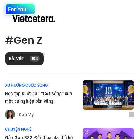
For You
#
Gen Z
BÀI VIẾT
104
XU HƯỚNG CUỘC SỐNG
Học tập suốt đời: “Cột sống” của
một sự nghiệp bền vững
Cao Vy
CHUYỆN NGHỀ
Gấp Gap SS2: Đối thoại đa thế hệ