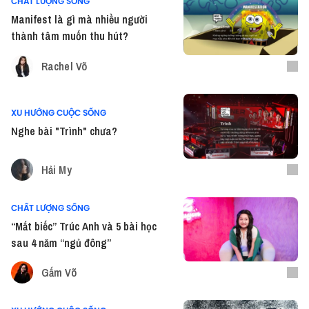
CHẤT LƯỢNG SỐNG
Manifest là gì mà nhiều người
thành tâm muốn thu hút?
Rachel Võ
XU HƯỚNG CUỘC SỐNG
Nghe bài "Trình" chưa?
Hải My
CHẤT LƯỢNG SỐNG
“Mắt biếc” Trúc Anh và 5 bài học
sau 4 năm “ngủ đông”
Gấm Võ