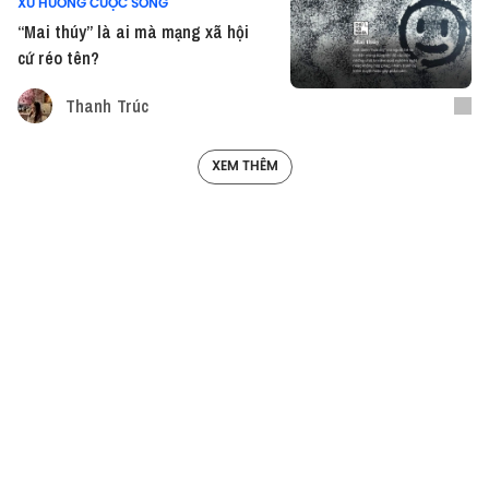
XU HƯỚNG CUỘC SỐNG
“Mai thúy” là ai mà mạng xã hội
cứ réo tên?
Thanh Trúc
XEM THÊM