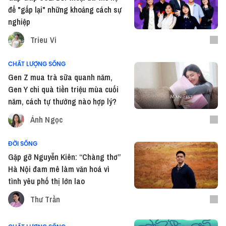
để "gấp lại" những khoảng cách sự
nghiệp
Trieu Vi
CHẤT LƯỢNG SỐNG
Gen Z mua trà sữa quanh năm,
Gen Y chi quà tiền triệu mùa cuối
năm, cách tự thưởng nào hợp lý?
Ánh Ngọc
ĐỜI SỐNG
Gặp gỡ Nguyễn Kiên: “Chàng thơ”
Hà Nội đam mê làm văn hoá vì
tình yêu phố thị lớn lao
Thư Trần