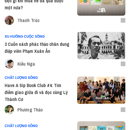
Đọc gì khi mùa hè đã qua được
một nửa?
Thanh Trúc
XU HƯỚNG CUỘC SỐNG
3 Cuốn sách phác thảo chân dung
điệp viên Phạm Xuân Ẩn
Kiều Nga
CHẤT LƯỢNG SỐNG
Have A Sip Book Club #4: Tìm
điểm giao giữa đi và đọc cùng Lý
Thành Cơ
Phương Thảo
CHẤT LƯỢNG SỐNG