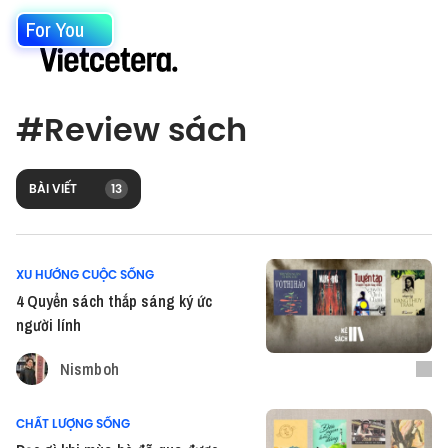
For You
#
Review sách
BÀI VIẾT
13
XU HƯỚNG CUỘC SỐNG
4 Quyển sách thắp sáng ký ức
người lính
Nismboh
CHẤT LƯỢNG SỐNG