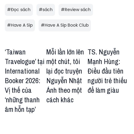
#
Đọc sách
#
sách
#
Review sách
#
Have A Sip
#
Have A Sip Book Club
‘Taiwan
Mỗi lần lớn lên
TS. Nguyễn
Travelogue’ tại
một chút, tôi
Mạnh Hùng:
International
lại đọc truyện
Điều đầu tiên
Booker 2026:
Nguyễn Nhật
người trẻ thiếu
Vị thế của
Ánh theo một
để làm giàu
‘những thanh
cách khác
âm hỗn tạp’