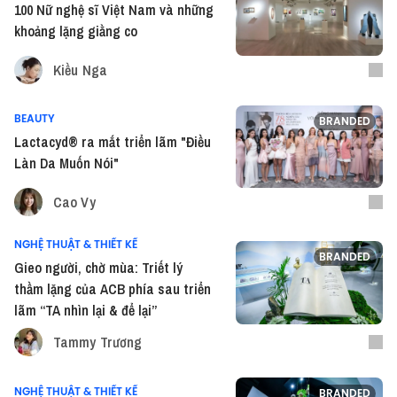
100 Nữ nghệ sĩ Việt Nam và những
khoảng lặng giằng co
Kiều Nga
BEAUTY
BRANDED
Lactacyd® ra mắt triển lãm "Điều
Làn Da Muốn Nói"
Cao Vy
NGHỆ THUẬT & THIẾT KẾ
BRANDED
Gieo người, chờ mùa: Triết lý
thầm lặng của ACB phía sau triển
lãm “TA nhìn lại & để lại”
Tammy Trương
NGHỆ THUẬT & THIẾT KẾ
BRANDED