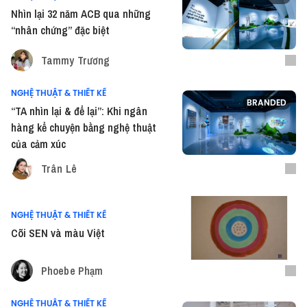
Nhìn lại 32 năm ACB qua những
“nhân chứng” đặc biệt
Tammy Trương
NGHỆ THUẬT & THIẾT KẾ
BRANDED
“TA nhìn lại & để lại”: Khi ngân
hàng kể chuyện bằng nghệ thuật
của cảm xúc
Trân Lê
NGHỆ THUẬT & THIẾT KẾ
Cõi SEN và màu Việt
Phoebe Phạm
NGHỆ THUẬT & THIẾT KẾ