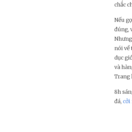
chắc c
Nếu gọ
đúng, 
Nhưng 
nói về 
dục giớ
và hàng
Trang 
8h sán
đá,
cởi