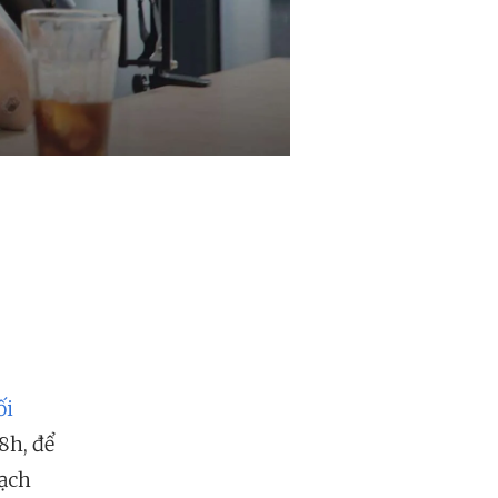
ối
8h, để
oạch