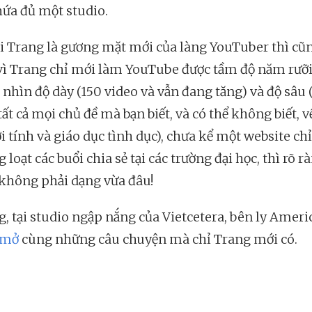
hứa đủ một studio.
i Trang là gương mặt mới của làng YouTuber thì cũ
vì Trang chỉ mới làm YouTube được tầm độ năm rưỡi
nhìn độ dày (150 video và vẫn đang tăng) và độ sâu
tất cả mọi chủ đề mà bạn biết, và có thể không biết, v
i tính và giáo dục tình dục), chưa kể một website ch
 loạt các buổi chia sẻ tại các trường đại học, thì rõ r
không phải dạng vừa đâu!
g, tại studio ngập nắng của Vietcetera, bên ly Amer
 mở
cùng những câu chuyện mà chỉ Trang mới có.