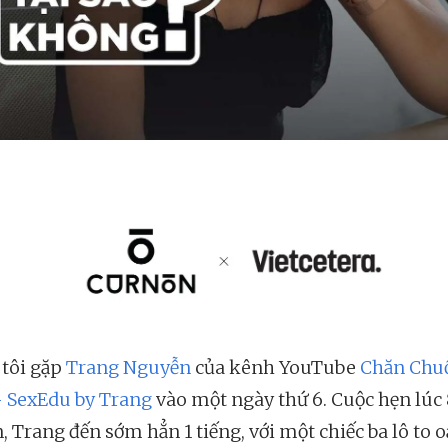
tôi gặp
Trang Nguyễn
của kênh YouTube
Chăn Chu
 SexEdu by Trang
vào một ngày thứ 6. Cuộc hẹn lúc 
, Trang đến sớm hẳn 1 tiếng, với một chiếc ba lô to 