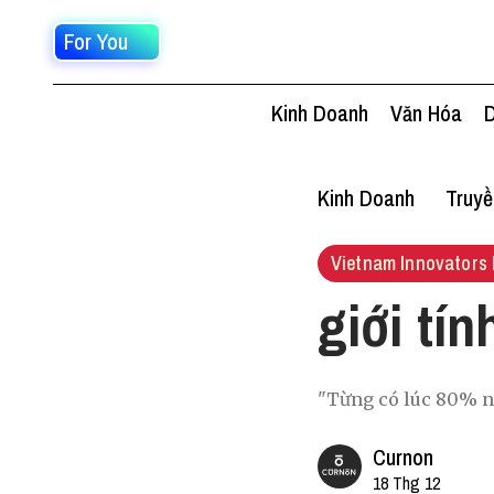
For You
Kinh Doanh
Văn Hóa
D
Kinh Doanh
Truy
Vietnam Innovators 
giới tín
"Từng có lúc 80% n
Curnon
18 Thg 12