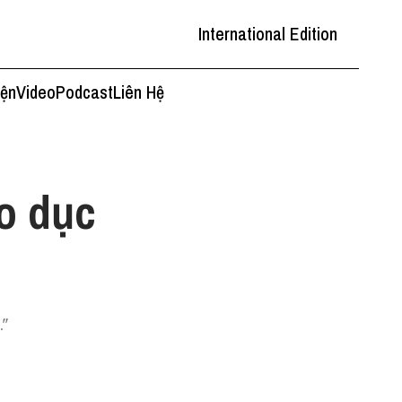
International Edition
iện
Video
Podcast
Liên Hệ
o dục
."