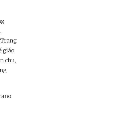
ng
.
 (Trang
ề giáo
ỉn chu,
àng
icano