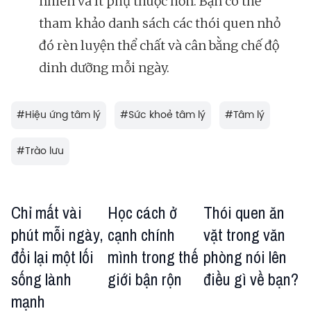
nhiên và ít phụ thuộc hơn. Bạn có thể
tham khảo danh sách các thói quen nhỏ
đó rèn luyện thể chất và cân bằng chế độ
dinh dưỡng mỗi ngày.
#
Hiệu ứng tâm lý
#
Sức khoẻ tâm lý
#
Tâm lý
#
Trào lưu
Chỉ mất vài
Học cách ở
Thói quen ăn
phút mỗi ngày,
cạnh chính
vặt trong văn
đổi lại một lối
mình trong thế
phòng nói lên
sống lành
giới bận rộn
điều gì về bạn?
mạnh