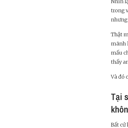
Nhìn l
trong v
nhưng 
Thật m
mãnh li
mấu ch
thấy a
Và đó c
Tại 
khôn
Bất cứ