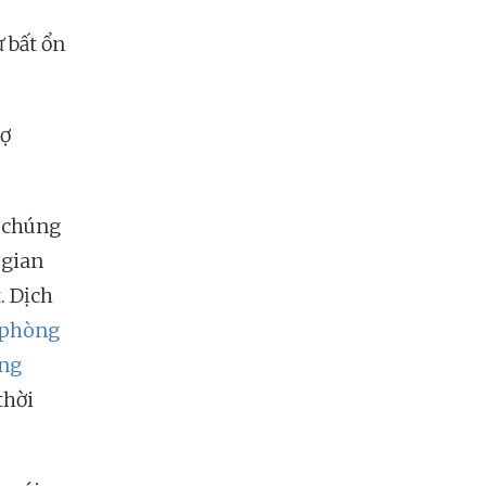
 bất ổn
sợ
à chúng
 gian
. Dịch
 phòng
ng
thời