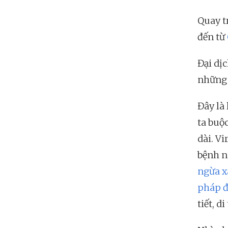
Quay t
đến từ
Đại dị
những 
Đây là
ta buộ
dài. V
bệnh n
ngừa x
pháp đ
tiết, d