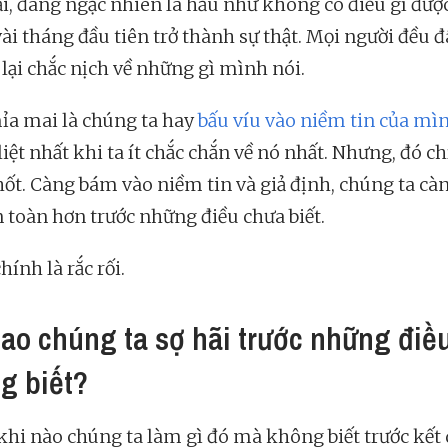
ại, đáng ngạc nhiên là hầu như không có điều gì đượ
ài tháng đầu tiên trở thành sự thật. Mọi người đều đã 
lại chắc nịch về những gì mình nói.
ỉa mai là chúng ta hay
bấu víu vào niềm tin của mì
ệt nhất khi ta ít chắc chắn về nó nhất. Nhưng, đó ch
ốt. Càng bám vào niềm tin và giả định, chúng ta cà
n toàn hơn trước những điều chưa biết.
hính là rắc rối.
sao chúng ta sợ hãi trước những điề
g biết?
 khi nào chúng ta làm gì đó mà không biết trước kết 