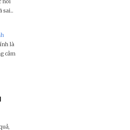
c nói
sai...
nh
ính là
ng cảm
u
quả,