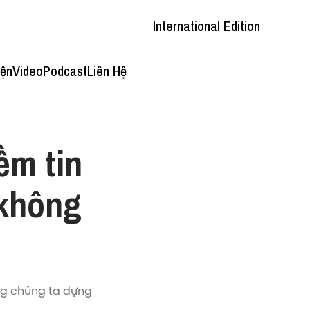
International Edition
iện
Video
Podcast
Liên Hệ
ềm tin
 không
ng chúng ta dựng