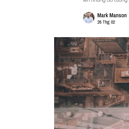
lên những ảo tưởng
Mark Manson
26 Thg 02