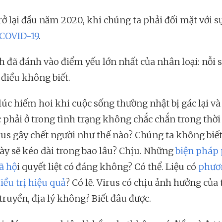
rở lại đầu năm 2020, khi chúng ta phải đối mặt với sự
COVID-19
.
ch đã đánh vào điểm yếu lớn nhất của nhân loại: nỗi 
điều không biết.
 lúc hiếm hoi khi cuộc sống thường nhật bị gác lại v
c phải ở trong tình trạng không chắc chắn trong thời
irus gây chết người như thế nào? Chúng ta không biết
ày sẽ kéo dài trong bao lâu? Chịu. Những
biện pháp
ã hộ
i quyết liệt có đáng không? Có thể. Liệu có
phươ
iều trị hiệu quả
? Có lẽ. Virus có chịu ảnh hưởng của 
i truyền, địa lý không? Biết đâu được.