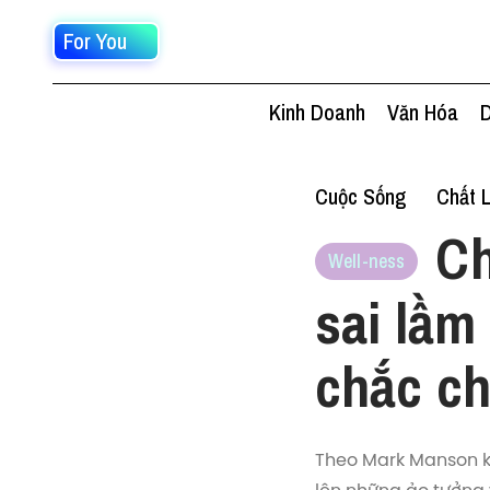
For You
Kinh Doanh
Văn Hóa
D
Cuộc Sống
Chất 
Ch
Well-ness
sai lầm
chắc c
Theo Mark Manson kh