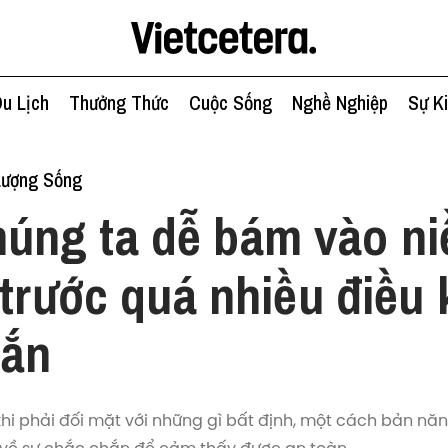
u Lịch
Thưởng Thức
Cuộc Sống
Nghề Nghiệp
Sự K
Lượng Sống
úng ta dễ bám vào ni
 trước quá nhiều điều
hắn
i phải đối mặt với những gì bất định, một cách bản nă