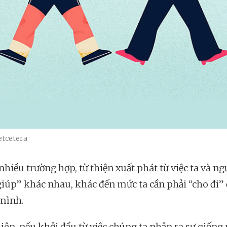
tcetera
hiều trường hợp, từ thiện xuất phát từ việc ta và ng
giúp” khác nhau, khác đến mức ta cần phải “cho đi” 
mình.
iên, nếu khởi đầu từ việc chúng ta nhận ra sự giống