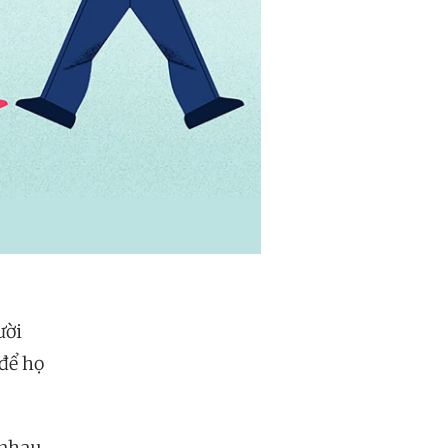
ười
để họ
 nhau