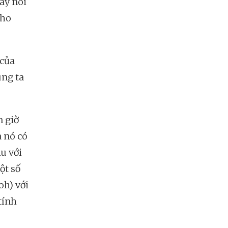
Hay nói
cho
 của
úng ta
n giờ
a nó có
u với
ột số
oh) với
tính