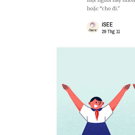
một người hay nhóm 
hoặc “cho đi."
iSEE
29 Thg 11