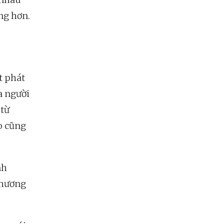
ng hơn.
t phát
ủa người
 từ
o cũng
nh
thương