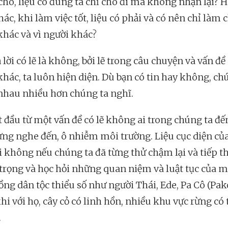
 cho, liệu có đúng ta chỉ cho đi mà không nhận lại? 
ác, khi làm việc tốt, liệu có phải và có nên chỉ làm 
khác và vì người khác?
 lời có lẽ là không, bởi lẽ trong câu chuyện và vấn đề
khác, ta luôn hiện diện. Dù bạn có tin hay không, ch
nhau nhiều hơn chúng ta nghĩ.
t đầu từ một vấn đề có lẽ không ai trong chúng ta đế
ừng nghe đến, ô nhiễm môi trường. Liệu cục diện củ
i không nếu chúng ta đã từng thử chậm lại và tiếp th
 trọng và học hỏi những quan niệm và luật tục của m
ồng dân tộc thiểu số như người Thái, Ede, Pa Cô (Pak
hi với họ, cây cỏ có linh hồn, nhiều khu vực rừng có 
.