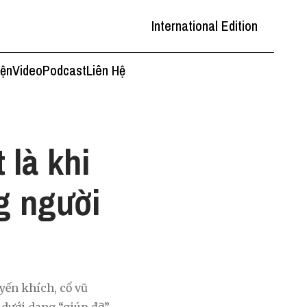
International Edition
iện
Video
Podcast
Liên Hệ
 là khi
g người
yến khích, cổ vũ