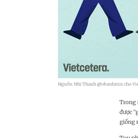
Nguồn: Nhi Thanh @obanhmis cho Vie
Trong n
được “
giống 
Tuy nh