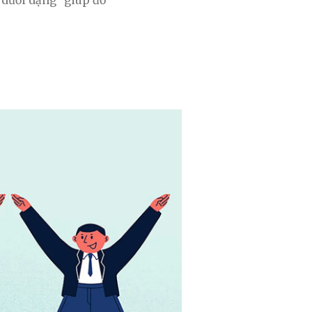
 dưới dạng “giúp đỡ”