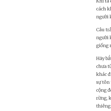
Khi ta
cách kh
người 
Câu trả
người 
giống 
Hãy bắ
chưa t
khác đ
sự tôn
cộng đ
rừng, k
thiêng