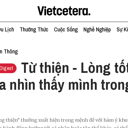
u Lịch
Thưởng Thức
Cuộc Sống
Nghề Nghiệp
Sự K
ền Thông
Từ thiện - Lòng tốt
Digest
a nhìn thấy mình tron
ng thiện” thường xuất hiện trong mệnh đề với hàm ý khu