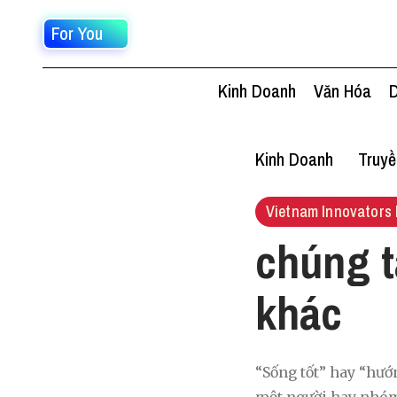
For You
Kinh Doanh
Văn Hóa
D
Kinh Doanh
Truy
Vietnam Innovators 
chúng t
khác
“Sống tốt” hay “hướ