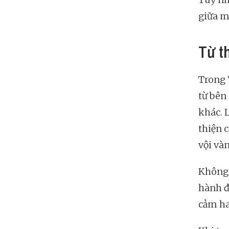
giữa m
Từ t
Trong 
từ bên 
khác. 
thiện 
vội và
Không 
hành đ
cảm ha