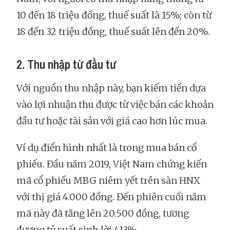
10 đến 18 triệu đồng, thuế suất là 15%; còn từ
18 đến 32 triệu đồng, thuế suất lên đến 20%.
2. Thu nhập từ đầu tư
Với nguồn thu nhập này, bạn kiếm tiền dựa
vào lợi nhuận thu được từ việc bán các khoản
đầu tư hoặc tài sản với giá cao hơn lúc mua.
Ví dụ điển hình nhất là trong mua bán cổ
phiếu. Đầu năm 2019, Việt Nam chứng kiến
mã cổ phiếu MBG niêm yết trên sàn HNX
với thị giá 4.000 đồng. Đến phiên cuối năm
mã này đã tăng lên 20.500 đồng, tương
đương tỷ suất sinh lời 413%.