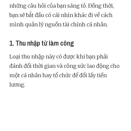
những câu hỏi của bạn sáng tỏ. Đồng thời,
bạn sẽ bắt đầu có cái nhìn khác đi về cách
mình quản lý nguồn tài chính cá nhân.
1. Thu nhập từ làm công
Loại thu nhập này có được khi bạn phải
đánh đổi thời gian và công sức lao động cho
một cá nhân hay tổ chức để đổi lấy tiền
lương.