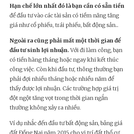
Hạn chế lớn nhất đó là bạn cần có sẵn tiền
để đầu tư vào các tài sản có tiềm năng tăng
giá như cổ phiếu, trái phiếu, bất động sản...
Ngoài ra cũng phải mất một thời gian để
đầu tư sinh lợi nhuận.
Với đi làm công, bạn
có tiền hàng tháng hoặc ngay khi kết thúc
công việc. Còn khi đầu tư, thông thường bạn
phải đợi nhiều tháng hoặc nhiều năm để
thấy được lợi nhuận. Các trường hợp giá trị
đột ngột tăng vọt trong thời gian ngắn
thường không xảy ra nhiều.
Ví dụ nhắc đến đầu tư bất động sản, bảng giá
đất Đồng Nai năm 2015 cho vị trí đất thổ cư