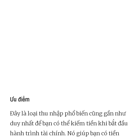
Ưu điểm
Đây là loại thu nhập phổ biến cũng gần như
duy nhất để bạn có thể kiếm tiền khi bắt đầu
hành trình tài chính. Nó giúp bạn có tiền