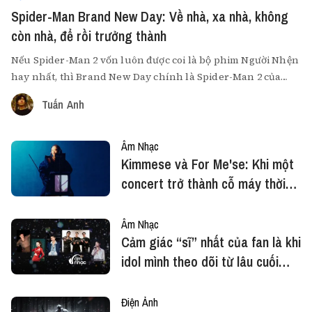
Spider-Man Brand New Day: Về nhà, xa nhà, không
còn nhà, để rồi trưởng thành
Nếu Spider-Man 2 vốn luôn được coi là bộ phim Người Nhện
hay nhất, thì Brand New Day chính là Spider-Man 2 của
Tom Holland.
Tuấn Anh
Âm Nhạc
Kimmese và For Me'se: Khi một
concert trở thành cỗ máy thời
gian
Âm Nhạc
Cảm giác “sĩ” nhất của fan là khi
idol mình theo dõi từ lâu cuối
cùng cũng nổi tiếng!
Điện Ảnh