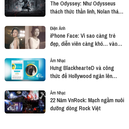
The Odyssey: Như Odysseus
thách thức thần linh, Nolan thách
thức giới hạn điện ảnh
Điện Ảnh
iPhone Face: Vì sao càng trẻ
đẹp, diễn viên càng khó… vào
vai trong phim lịch sử?
Âm Nhạc
Hưng BlackhearteD và công
thức để Hollywood ngân lên
tiếng Việt
Âm Nhạc
22 Năm VnRock: Mạch ngầm nuôi
dưỡng dòng Rock Việt