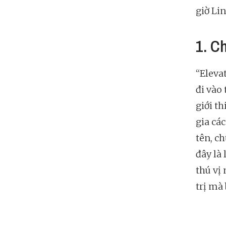
giờ Li
1. C
“Eleva
đi vào
giới th
gia cá
tên, c
đây là
thú vị
trị mà