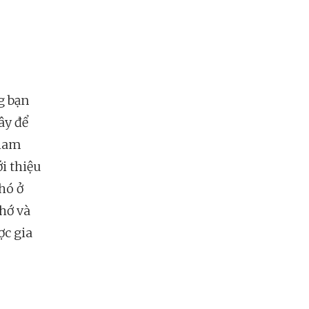
g bạn
ây để
tham
i thiệu
hó ở
nhớ và
ợc gia