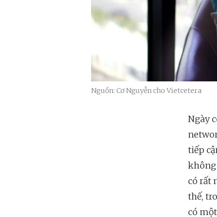
Nguồn: Cơ Nguyễn cho Vietcetera
Ngày c
networ
tiếp c
không 
có rất 
thế, tr
có một