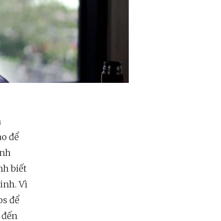
n
ào để
ình
nh biết
inh. Vì
ps để
 đến