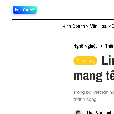
For You
Kinh Doanh
Văn Hóa
D
Nghề Nghiệp
Thăn
Li
Onboardy
mang t
Trong bài viết lần n
thành công.
Thái Vân Linh