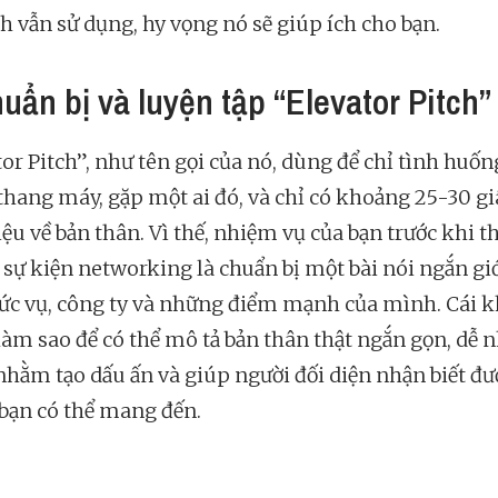
nh vẫn sử dụng, hy vọng nó sẽ giúp ích cho bạn.
huẩn bị và luyện tập “Elevator Pitch”
tor Pitch”, như tên gọi của nó, dùng để chỉ tình huốn
 thang máy, gặp một ai đó, và chỉ có khoảng 25-30 gi
iệu về bản thân. Vì thế, nhiệm vụ của bạn trước khi 
c sự kiện networking là chuẩn bị một bài nói ngắn giớ
hức vụ, công ty và những điểm mạnh của mình. Cái k
 làm sao để có thể mô tả bản thân thật ngắn gọn, dễ 
 nhằm tạo dấu ấn và giúp người đối diện nhận biết đư
 bạn có thể mang đến.