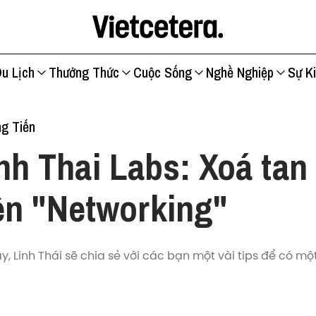
u Lịch
Thưởng Thức
Cuộc Sống
Nghề Nghiệp
Sự K
g Tiến
nh Thai Labs: Xoá tan
ên "Networking"
ày, Linh Thái sẽ chia sẻ với các bạn một vài tips để có m