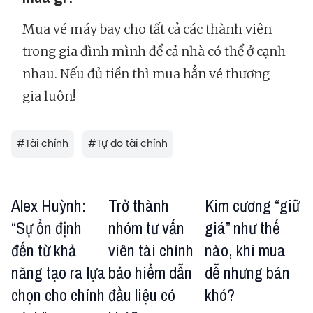
Mua vé máy bay cho tất cả các thành viên
trong gia đình mình để cả nhà có thể ở cạnh
nhau. Nếu đủ tiền thì mua hẳn vé thương
gia luôn!
#
Tài chính
#
Tự do tài chính
Alex Huỳnh:
Trở thành
Kim cương “giữ
“Sự ổn định
nhóm tư vấn
giá” như thế
đến từ khả
viên tài chính
nào, khi mua
năng tạo ra lựa
bảo hiểm dẫn
dễ nhưng bán
chọn cho chính
đầu liệu có
khó?