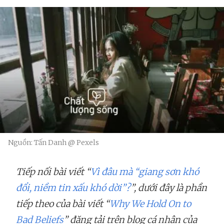
Nguồn: Tấn Danh @ Pexels
Tiếp nối bài viết “
Vì đâu mà “giang sơn khó
đổi, niềm tin xấu khó dời”?
”, dưới đây là phần
tiếp theo của bài viết “
Why We Hold On to
Bad Beliefs
” đăng tải trên blog cá nhân của