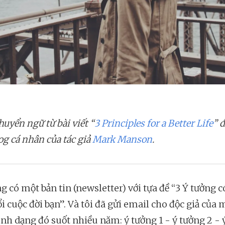
uyển ngữ từ bài viết “
3 Principles for a Better Life
” 
og cá nhân của tác giả
Mark Manson
.
g có một bản tin (newsletter) với tựa đề “3 Ý tưởng c
i cuộc đời bạn”. Và tôi đã gửi email cho độc giả của
ịnh dạng đó suốt nhiều năm: ý tưởng 1 - ý tưởng 2 - 