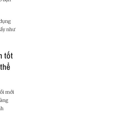
 dụng
hấy như
 tốt
 thể
hồi mới
càng
nh