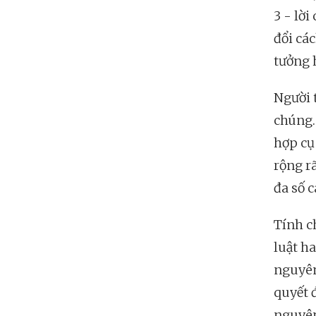
3 - lời
đổi cá
tưởng 
Người t
chúng.
hợp cụ
rộng r
đa số 
Tính c
luật h
nguyên
quyết 
nguyên