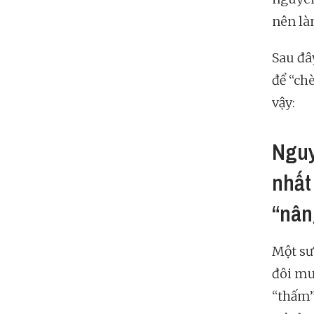
nên là
Sau đâ
để “ch
vậy:
Nguy
nhất
“nân
Một sư
đôi mươ
“thấm”