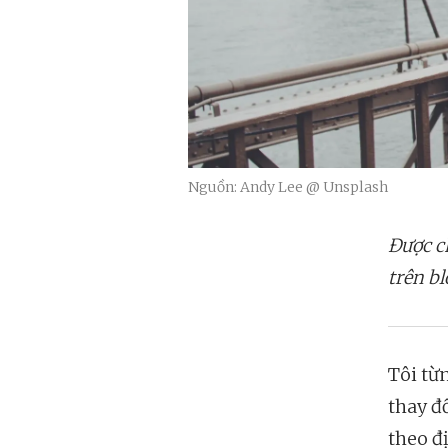
Nguồn: Andy Lee @ Unsplash
Được ch
trên bl
Tôi từn
thay đổ
theo đ