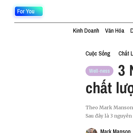
For You
Kinh Doanh
Văn Hóa
D
Cuộc Sống
Chất 
3 
Well-ness
chất lư
Theo Mark Manson, n
Sau đây là 3 nguyên
Mark Manson