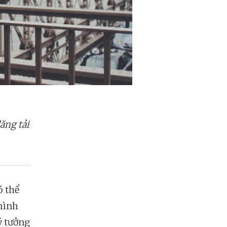
đăng tải
ó thể
 mình
ý tưởng