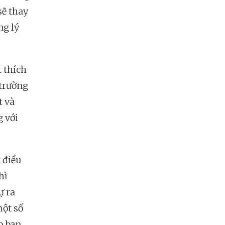
sẽ thay
ng lý
t thích
 trường
t và
g với
 điều
hì
ự ra
một số
o bạn