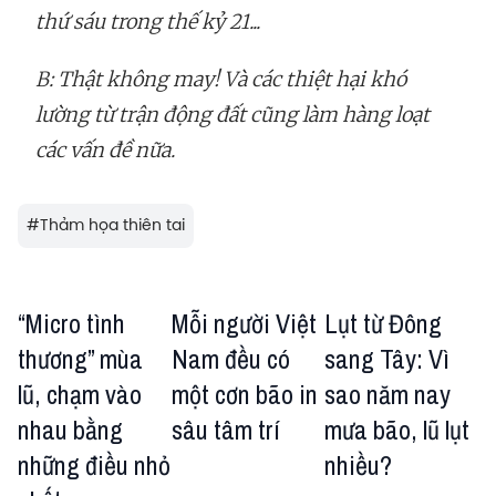
thứ sáu trong thế kỷ 21...
B: Thật không may! Và các thiệt hại khó
lường từ trận động đất cũng làm hàng loạt
các vấn đề nữa.
#
Thảm họa thiên tai
“Micro tình
Mỗi người Việt
Lụt từ Đông
thương” mùa
Nam đều có
sang Tây: Vì
lũ, chạm vào
một cơn bão in
sao năm nay
nhau bằng
sâu tâm trí
mưa bão, lũ lụt
những điều nhỏ
nhiều?