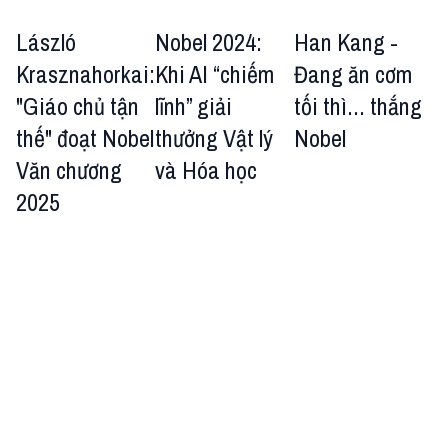
László
Nobel 2024:
Han Kang -
Krasznahorkai:
Khi AI “chiếm
Đang ăn cơm
"Giáo chủ tận
lĩnh” giải
tối thì... thắng
thế" đoạt Nobel
thưởng Vật lý
Nobel
Văn chương
và Hóa học
2025