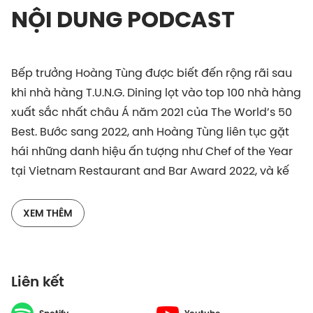
NỘI DUNG PODCAST
Bếp trưởng Hoàng Tùng được biết đến rộng rãi sau
khi nhà hàng T.U.N.G. Dining lọt vào top 100 nhà hàng
xuất sắc nhất châu Á năm 2021 của The World’s 50
Best. Bước sang 2022, anh Hoàng Tùng liên tục gặt
hái những danh hiệu ấn tượng như Chef of the Year
tại Vietnam Restaurant and Bar Award 2022, và kế
đó là top 30 under 30 của Forbes.
XEM THÊM
Để đạt được những thành tựu đáng ngưỡng mộ
ngày hôm nay, cậu sinh viên Kinh tế năm nào đã
dành không biết bao nhiêu thời gian để học tập, rèn
Liên kết
luyện, thêm vào đó là sự liều lĩnh trong quyết định
chọn hướng đi vô cùng mới lạ tại Việt Nam: tasting