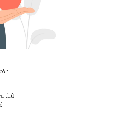
 còn
ếu thử
ẻ,