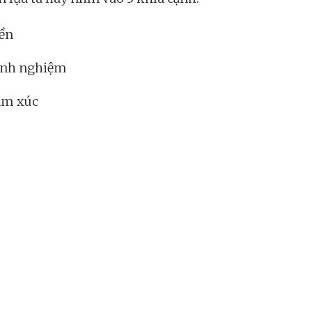
ền
inh nghiệm
ảm xúc