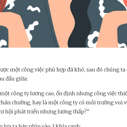
ược một công việc phù hợp đã khó, sau đó chúng ta
au đầu giữa:
một công ty lương cao, ổn định nhưng công việc thi
chán chường, hay là một công ty có môi trường vui v
cơ hội phát triển nhưng lương thấp?”
n lựa ta hãy nhìn vào 3 khía cạnh: