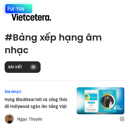
For You
#
Bảng xếp hạng âm
nhạc
BÀI VIẾT
19
ÂM NHẠC
Hưng BlackhearteD và công thức
để Hollywood ngân lên tiếng Việt
Ngạo Thuyên