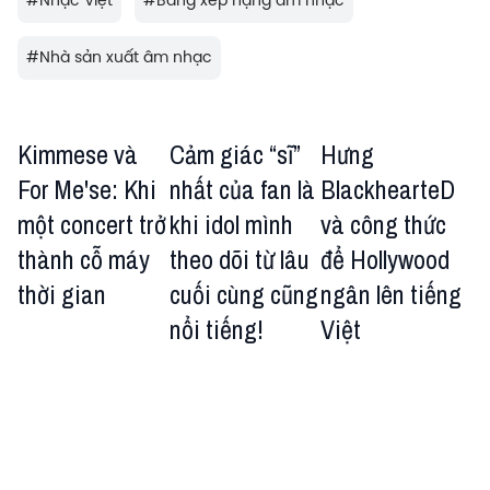
#
Nhạc Việt
#
Bảng xếp hạng âm nhạc
#
Nhà sản xuất âm nhạc
Kimmese và
Cảm giác “sĩ”
Hưng
For Me'se: Khi
nhất của fan là
BlackhearteD
một concert trở
khi idol mình
và công thức
thành cỗ máy
theo dõi từ lâu
để Hollywood
thời gian
cuối cùng cũng
ngân lên tiếng
nổi tiếng!
Việt