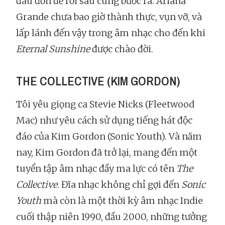
đau đớn để rồi sau cùng bước ra. Ariana
Grande chưa bao giờ thành thực, vụn vỡ, và
lấp lánh đến vậy trong âm nhạc cho đến khi
Eternal Sunshine
được chào đời.
THE COLLECTIVE (KIM GORDON)
Tôi yêu giọng ca Stevie Nicks (Fleetwood
Mac) như yêu cách sử dụng tiếng hát độc
đáo của Kim Gordon (Sonic Youth). Và năm
nay, Kim Gordon đã trở lại, mang đến một
tuyển tập âm nhạc đầy ma lực có tên
The
Collective
. Đĩa nhạc không chỉ gợi đến
Sonic
Youth
mà còn là một thời kỳ âm nhạc Indie
cuối thập niên 1990, đầu 2000, những tưởng