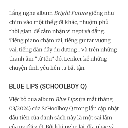
Lắng nghe album
Bright Future
giống như
chìm vào một thế giới khác, nhuộm phủ
thời gian, để cảm nhận vị ngọt và đắng.
Tiếng piano chậm rãi, tiếng guitar vương
vãi, tiếng đàn dây du dương… Và trên những
thanh âm “từ tốn” đó, Lenker kể những
chuyện tình yêu liên tu bất tận.
BLUE LIPS (SCHOOLBOY Q)
Việc bỏ qua album
Blue Lips
(ra mắt tháng
03/2024) của ScHoolboy Q trong lần cập nhật
đầu tiên của danh sách này là một sai lầm
của người viết. Bởi khi nghe lại, đĩa nhạc và