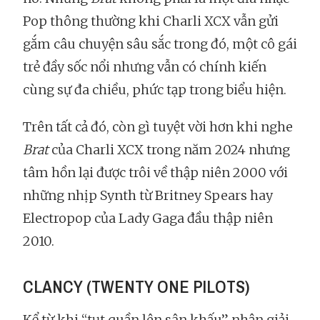
Pop thông thường khi Charli XCX vẫn gửi
gắm câu chuyện sâu sắc trong đó, một cô gái
trẻ đầy sốc nổi nhưng vẫn có chính kiến
cùng sự đa chiều, phức tạp trong biểu hiện.
Trên tất cả đó, còn gì tuyệt vời hơn khi nghe
Brat
của Charli XCX trong năm 2024 nhưng
tâm hồn lại được trôi về thập niên 2000 với
những nhịp Synth từ Britney Spears hay
Electropop của Lady Gaga đầu thập niên
2010.
CLANCY (TWENTY ONE PILOTS)
Kể từ khi “tụt quần lên sân khấu” nhận giải