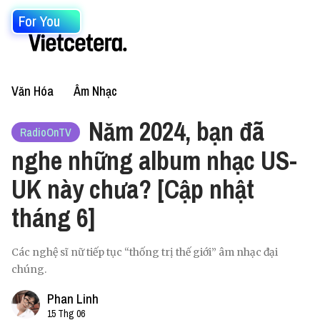
For You
Văn Hóa
Âm Nhạc
Năm 2024, bạn đã
RadioOnTV
nghe những album nhạc US-
UK này chưa? [Cập nhật
tháng 6]
Các nghệ sĩ nữ tiếp tục “thống trị thế giới” âm nhạc đại
chúng.
Phan Linh
15 Thg 06