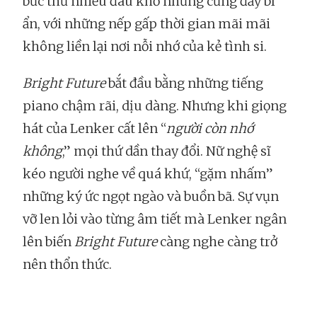
bức thư nhiều đau khổ nhưng cũng đầy bí
ẩn, với những nếp gấp thời gian mãi mãi
không liền lại nơi nỗi nhớ của kẻ tình si.
Bright Future
bắt đầu bằng những tiếng
piano chậm rãi, dịu dàng. Nhưng khi giọng
hát của Lenker cất lên “
người còn nhớ
không
,” mọi thứ dần thay đổi. Nữ nghệ sĩ
kéo người nghe về quá khứ, “gặm nhấm”
những ký ức ngọt ngào và buồn bã. Sự vụn
vỡ len lỏi vào từng âm tiết mà Lenker ngân
lên biến
Bright Future
càng nghe càng trở
nên thổn thức.