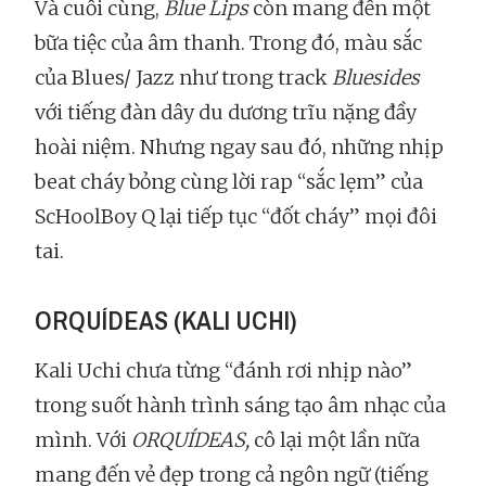
Và cuối cùng,
Blue Lips
còn mang đến một
bữa tiệc của âm thanh. Trong đó, màu sắc
của Blues/ Jazz như trong track
Bluesides
với tiếng đàn dây du dương trĩu nặng đầy
hoài niệm. Nhưng ngay sau đó, những nhịp
beat cháy bỏng cùng lời rap “sắc lẹm” của
ScHoolBoy Q lại tiếp tục “đốt cháy” mọi đôi
tai.
ORQUÍDEAS (KALI UCHI)
Kali Uchi chưa từng “đánh rơi nhịp nào”
trong suốt hành trình sáng tạo âm nhạc của
mình. Với
ORQUÍDEAS,
cô lại một lần nữa
mang đến vẻ đẹp trong cả ngôn ngữ (tiếng