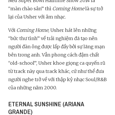
Nếu Super Bowl Halftime Show 2014 là
“màn chào sân” thì
Coming Home
là sự trở
lại của Usher với âm nhạc.
Với
Coming Home
, Usher hát lên những
“bức thư tình” về trải nghiệm đã tạo nên
người đàn ông được lấp đầy bởi sự lãng mạn
bên trong anh. Vẫn phong cách đậm chất
“old-school”, Usher khoe giọng ca quyến rũ
từ track này qua track khác, cứ như thể đưa
người nghe trở về với thập kỷ nhạc Soul/R&B
của những năm 2000.
ETERNAL SUNSHINE (ARIANA
GRANDE)