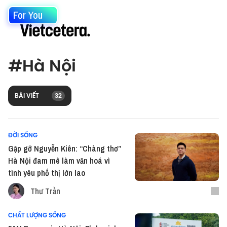
For You
#
Hà Nội
BÀI VIẾT
32
ĐỜI SỐNG
Gặp gỡ Nguyễn Kiên: “Chàng thơ”
Hà Nội đam mê làm văn hoá vì
tình yêu phố thị lớn lao
Thư Trần
CHẤT LƯỢNG SỐNG