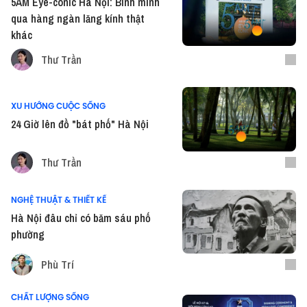
5AM Eye-conic Hà Nội: Bình minh
qua hàng ngàn lăng kính thật
khác
Thư Trần
XU HƯỚNG CUỘC SỐNG
24 Giờ lên đồ "bát phố" Hà Nội
Thư Trần
NGHỆ THUẬT & THIẾT KẾ
Hà Nội đâu chỉ có băm sáu phố
phường
Phù Trí
CHẤT LƯỢNG SỐNG