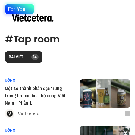
For You
#
Tap room
BÀI VIẾT
14
UỐNG
Một số thành phần đặc trưng
trong ba loại bia thủ công Việt
Nam - Phần 1
Vietcetera
UỐNG