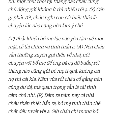
khi một chút thôi tại tháng nào cháu cũng
chủ động gửi không ít thì nhiều rồi ạ. (S) Cần
gì phải Tết, cháu nghĩ con cái hiếu thảo là
chuyện lúc nào cũng nên làm ý chú.
(T) Phải khiến bố mẹ lúc nào yên tâm về mọi
mặt, cả tài chính và tinh thần ạ. (A) Nên cháu
vẫn thường xuyên gọi điện về nhà, nói
chuyện với bố mẹ để ông bà cụ đỡ buồn; rồi
tháng nào cũng gửi bố mẹ tí quà, không cái
nọ thì cái kia. Năm vừa rồi cháu cố gắng nên
cũng dư dả, mà quan trọng vẫn là cái tình
cảm chú nhỉ. (R) Đâm ra năm nay cả nhà
cháu thân thiết hẳn ra, bố mẹ tinh thần thể
chất đều tuyệt vời ạ. Giờ cháu chỉ mong bố