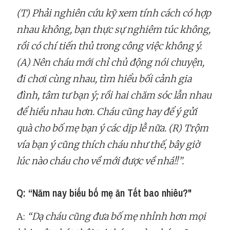
(T) Phải nghiên cứu kỹ xem tính cách có hợp
nhau không, bạn thực sự nghiêm túc không,
rồi có chí tiến thủ trong công việc không ý.
(A) Nên cháu mới chỉ chủ động nói chuyện,
đi chơi cùng nhau, tìm hiểu bối cảnh gia
đình, tâm tư bạn ý; rồi hai chăm sóc lẫn nhau
để hiểu nhau hơn. Cháu cũng hay để ý gửi
quà cho bố mẹ bạn ý các dịp lễ nữa. (R) Trộm
vía bạn ý cũng thích cháu như thế, bây giờ
lúc nào cháu cho về mới được về nhá!!”.
Q: “Năm nay biếu bố mẹ ăn Tết bao nhiêu?"
A:
“Dạ cháu cũng đưa bố mẹ nhỉnh hơn mọi