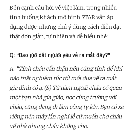
Bên cạnh câu hỏi về việc làm, trong nhiều
tính huống khách mô hình STAR vẫn áp
dụng được; nhưng chú ý dùng cách diễn đạt
thật đơn giản, tự nhiên và dễ hiểu nhé:
Q: “Bao giờ dắt người yêu về ra mắt đây?"
A:
“Tính cháu cẩn thận nên cũng tính để khi
nào thật nghiêm túc rồi mới đưa về ra mắt
gia đình cô ạ. (S) Từ năm ngoái cháu có quen
một bạn nhà gia giáo, học cùng trường với
cháu, cũng đang đi làm công ty lớn. Bạn có xe
riêng nên mấy lần nghỉ lễ cứ muốn chở cháu
về nhà nhưng cháu không cho.