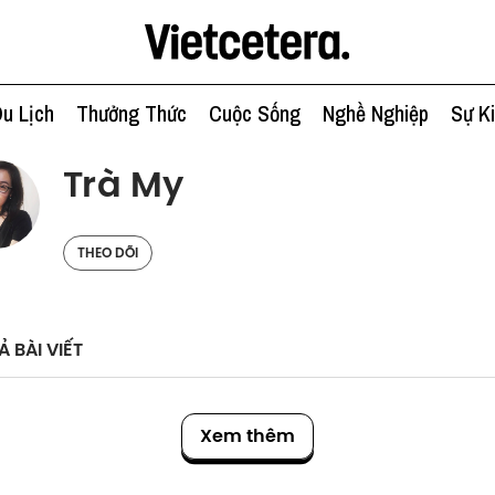
u Lịch
Thưởng Thức
Cuộc Sống
Nghề Nghiệp
Sự K
Trà My
THEO DÕI
Ả BÀI VIẾT
Xem thêm