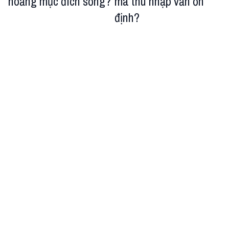
hoảng mục đích sống?
mà thu nhập vẫn ổn
định?