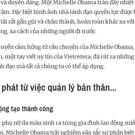
và duyên dáng. Một Michelle Obama tràn đầy nhiệt
 tâm. Đặc biệt hình ảnh nhà lãnh đạo quyền lực được 
tải rất gần gũi và chân thành, hoàn toàn khác xa với
ùng, xa cách của những người đi trước.
ruyền cảm hứng từ câu chuyện của Michelle Obama,
 một tay viết uy tín của Vietcetera, đã rút ra những
nh đạo mà tất cả chúng ta có thể áp dụng.
 phát từ việc quản lý bản thân...
ộng tạo thành công
 phụ nữ da màu sinh ra trong gia đình lao động m
o, Michelle Obama trải nghiệm sâu sắc sự phân biệt 