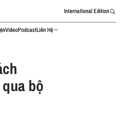
International Edition
iện
Video
Podcast
Liên Hệ
ách
 qua bộ