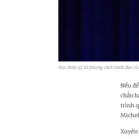
Học được gì từ phong cách lãnh đạo 
Nếu để 
chắn b
trình 
Michel
Xuyên 