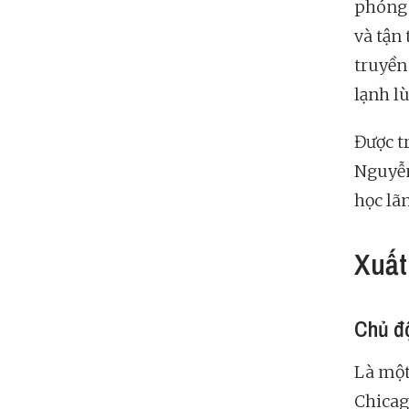
phóng 
và tận
truyền 
lạnh l
Được t
Nguyễn,
học lã
Xuất
Chủ đ
Là một
Chicag