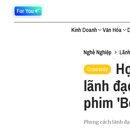
For You
Kinh Doanh
Văn Hóa
D
Nghề Nghiệp
Lãn
Họ
Onboardy
lãnh đạ
phim '
Phong cách lãnh đạ