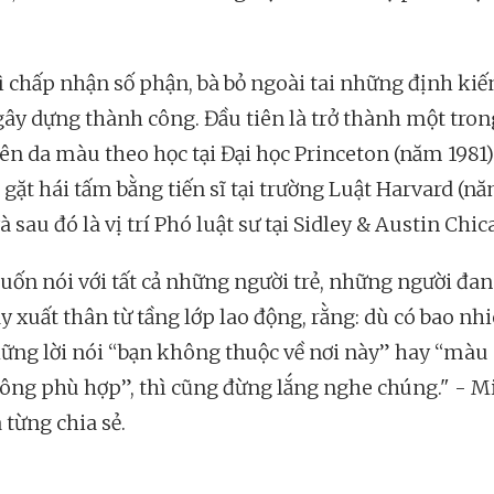
ì chấp nhận số phận, bà bỏ ngoài tai những định kiến
ây dựng thành công. Đầu tiên là trở thành một trong
iên da màu theo học tại Đại học Princeton (năm 1981)
 gặt hái tấm bằng tiến sĩ tại trường Luật Harvard (n
à sau đó là vị trí Phó luật sư tại Sidley & Austin Chic
uốn nói với tất cả những người trẻ, những người đa
y xuất thân từ tầng lớp lao động, rằng: dù có bao nhi
ững lời nói “bạn không thuộc về nơi này” hay “màu 
ông phù hợp”, thì cũng đừng lắng nghe chúng." - M
từng chia sẻ.