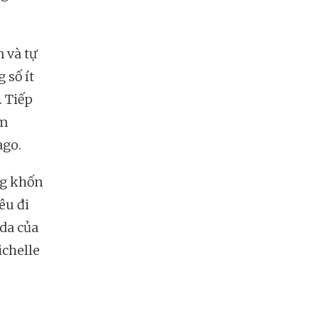
 và tự
 số ít
. Tiếp
ăm
ago.
ng khốn
êu đi
da của
ichelle