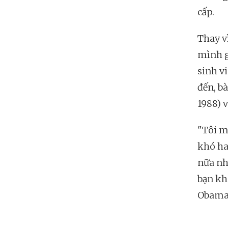
cấp.
Thay v
mình g
sinh v
đến, bà
1988) v
"Tôi m
khó ha
nữa nh
bạn kh
Obama 