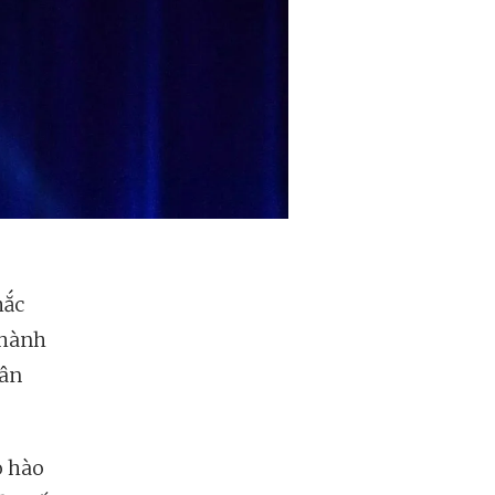
hắc
 hành
hân
o hào