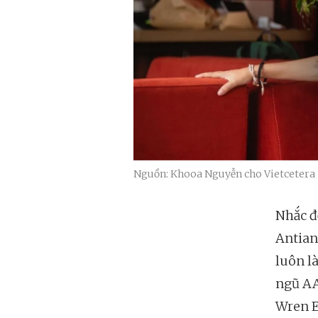
Nguồn: Khooa Nguyễn cho Vietcetera
Nhắc đế
Antian
luôn l
ngũ AA
Wren E