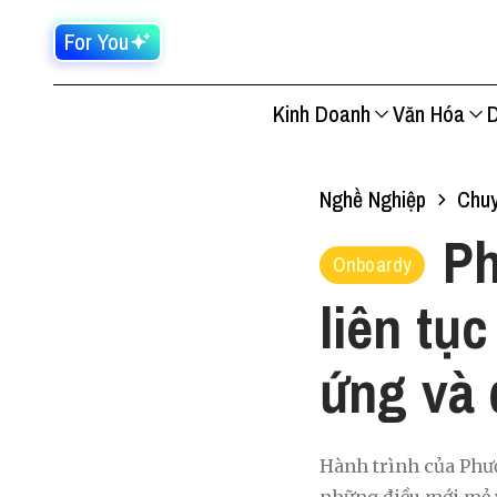
For You
Kinh Doanh
Văn Hóa
D
Nghề Nghiệp
Chu
Ph
Onboardy
liên tụ
ứng và 
Hành trình của Phư