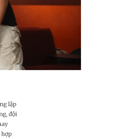
ng lập
ng, đội
hay
t hợp