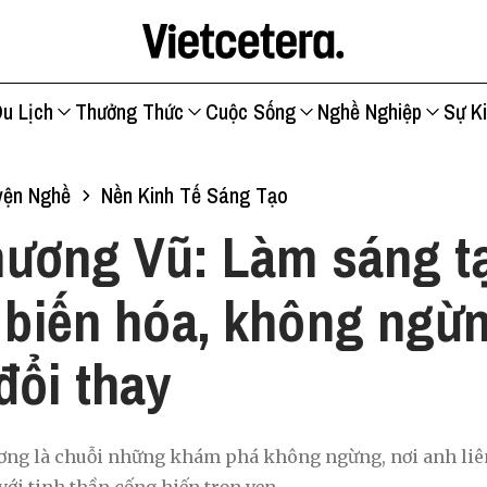
u Lịch
Thưởng Thức
Cuộc Sống
Nghề Nghiệp
Sự K
yện Nghề
Nền Kinh Tế Sáng Tạo
ương Vũ: Làm sáng tạ
c biến hóa, không ngừ
đổi thay
ơng là chuỗi những khám phá không ngừng, nơi anh liên