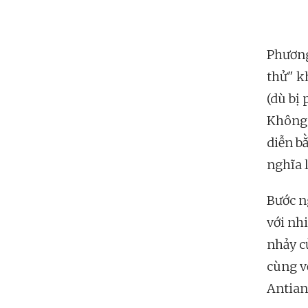
Phương
thử" k
(dù bị
Không 
diễn b
nghĩa 
Bước n
với nh
nhảy c
cùng v
Antian