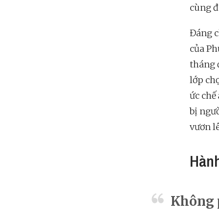
cùng đ
Đáng c
của Ph
tháng 
lớp ch
ức chế
bị ngư
vươn l
Hành
Không p