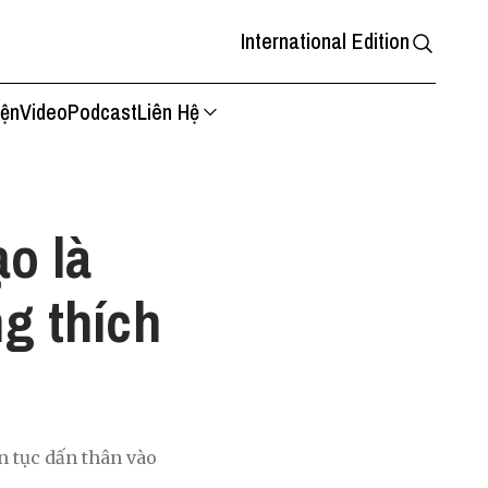
International Edition
iện
Video
Podcast
Liên Hệ
o là
ng thích
 tục dấn thân vào