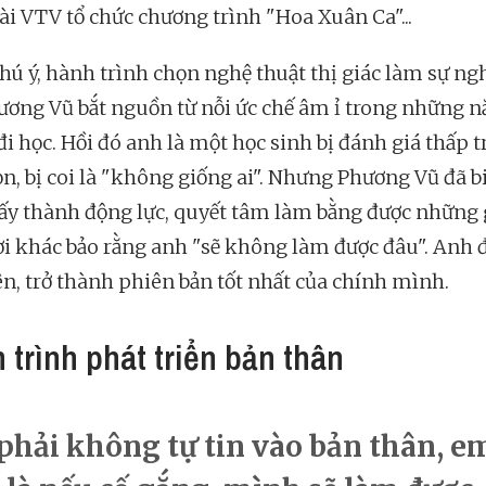
ài VTV tổ chức chương trình "Hoa Xuân Ca"...
hú ý, hành trình chọn nghệ thuật thị giác làm sự ng
ương Vũ bắt nguồn từ nỗi ức chế âm ỉ trong những 
đi học. Hồi đó anh là một học sinh bị đánh giá thấp 
ọn, bị coi là "không giống ai". Nhưng Phương Vũ đã b
 ấy thành động lực, quyết tâm làm bằng được những 
ời khác bảo rằng anh "sẽ không làm được đâu". Anh đ
ên, trở thành phiên bản tốt nhất của chính mình.
 trình phát triển bản thân
hải không tự tin vào bản thân, em