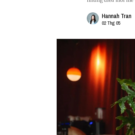
những điều mới mẻ v
Hannah Tran
02 Thg 05