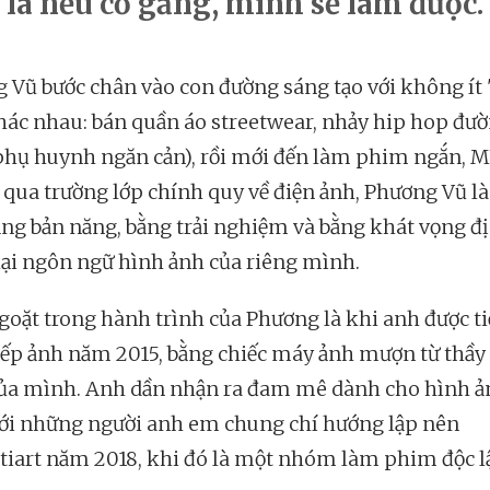
là nếu cố gắng, mình sẽ làm được.
 Vũ bước chân vào con đường sáng tạo với không ít
hác nhau: bán quần áo streetwear, nhảy hip hop đư
 phụ huynh ngăn cản), rồi mới đến làm phim ngắn, M
qua trường lớp chính quy về điện ảnh, Phương Vũ l
ằng bản năng, bằng trải nghiệm và bằng khát vọng đ
lại ngôn ngữ hình ảnh của riêng mình.
goặt trong hành trình của Phương là khi anh được t
iếp ảnh năm 2015, bằng chiếc máy ảnh mượn từ thầy
ủa mình. Anh dần nhận ra đam mê dành cho hình ản
ới những người anh em chung chí hướng lập nên
tiart năm 2018, khi đó là một nhóm làm phim độc l