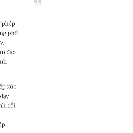
 "phép
ờng phố
V.
àm đạo
ịnh
iếp xúc
 dạy
h, rồi
ập.