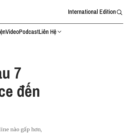
International Edition
iện
Video
Podcast
Liên Hệ
au 7
nce đến
line nào gấp hơn,