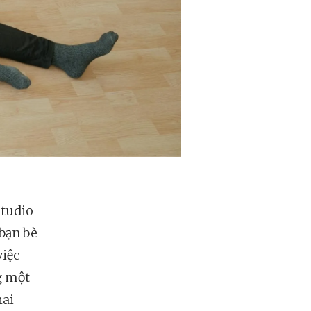
studio
 bạn bè
việc
g một
hai