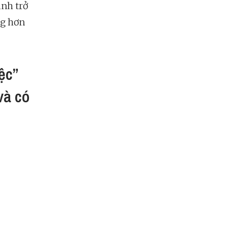
ình trở
ng hơn
ệc”
và có