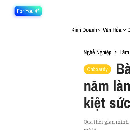
For You
Kinh Doanh
Văn Hóa
D
Nghề Nghiệp
Làm 
Bà
Onboardy
năm làm
kiệt sứ
Qua thời gian mình 