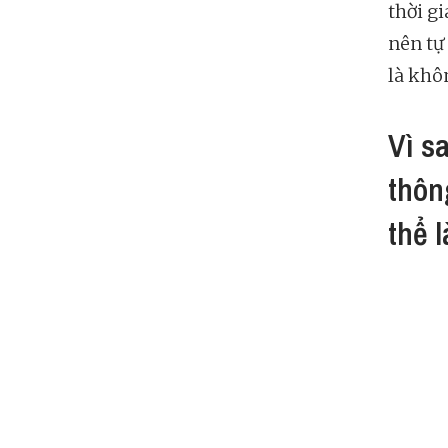
thời gi
nên tự 
là khô
Vì s
thôn
thể l