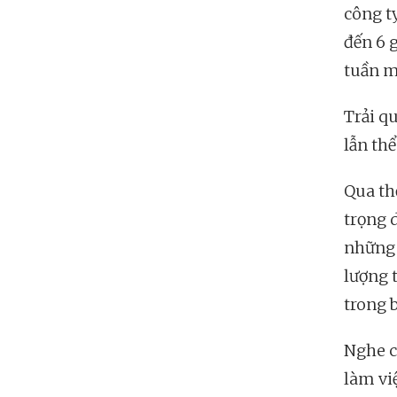
công ty
đến 6 
tuần m
Trải q
lẫn thể
Qua th
trọng 
những 
lượng 
trong b
Nghe c
làm vi