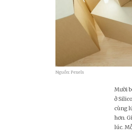
Nguồn: Pexels
Mười b
ở Sili
cùng l
hơn. G
lúc. M