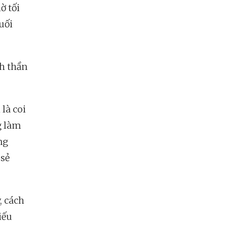
ờ tối
uối
nh thần
là coi
g làm
ng
 sẻ
, cách
iếu