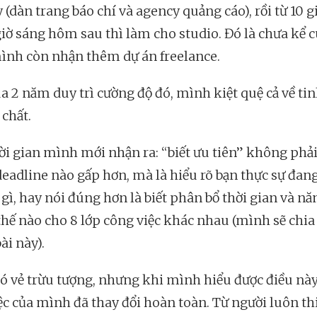
 (dàn trang báo chí và agency quảng cáo), rồi từ 10 gi
giờ sáng hôm sau thì làm cho studio. Đó là chưa kể c
ình còn nhận thêm dự án freelance.
ua 2 năm duy trì cường độ đó, mình kiệt quệ cả về ti
 chất.
ời gian mình mới nhận ra: “biết ưu tiên” không phải 
deadline nào gấp hơn, mà là hiểu rõ bạn thực sự đan
gì, hay nói đúng hơn là biết phân bổ thời gian và nă
thế nào cho 8 lớp công việc khác nhau (mình sẽ chia
ài này).
ó vẻ trừu tượng, nhưng khi mình hiểu được điều này
ệc của mình đã thay đổi hoàn toàn. Từ người luôn th