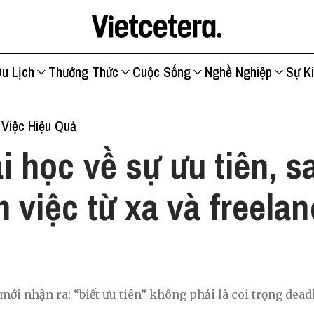
u Lịch
Thưởng Thức
Cuộc Sống
Nghề Nghiệp
Sự K
Việc Hiệu Quả
i học về sự ưu tiên, s
 việc từ xa và freela
c
mới nhận ra: “biết ưu tiên” không phải là coi trọng dead