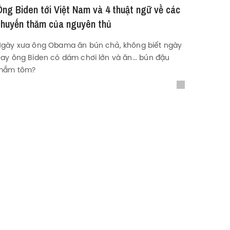
Ông Biden tới Việt Nam và 4 thuật ngữ về các
chuyến thăm của nguyên thủ
gày xưa ông Obama ăn bún chả, không biết ngày
ay ông Biden có dám chơi lớn và ăn... bún đậu
mắm tôm?