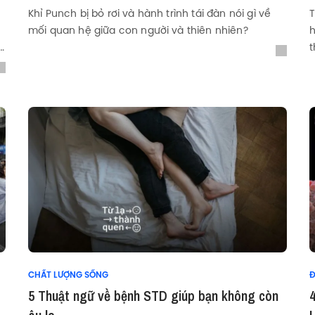
Khỉ Punch bị bỏ rơi và hành trình tái đàn nói gì về
T
mối quan hệ giữa con người và thiên nhiên?
h
t
n
CHẤT LƯỢNG SỐNG
Đ
5 Thuật ngữ về bệnh STD giúp bạn không còn
4