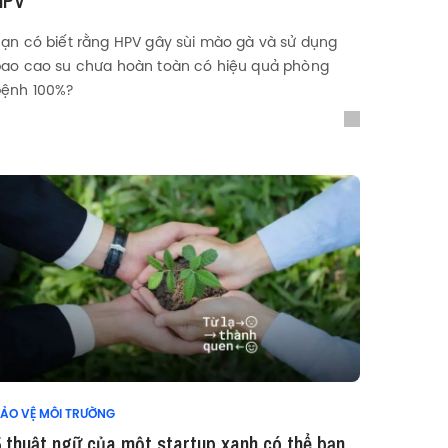
HPV
ạn có biết rằng HPV gây sùi mào gà và sử dụng
ao cao su chưa hoàn toàn có hiệu quả phòng
bệnh 100%?
ẢO VỆ MÔI TRƯỜNG
5 thuật ngữ của một startup xanh có thể bạn