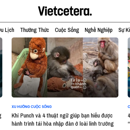
u Lịch
Thưởng Thức
Cuộc Sống
Nghề Nghiệp
Sự K
XU HƯỚNG CUỘC SỐNG
C
g
Khỉ Punch và 4 thuật ngữ giúp bạn hiểu được
4
hành trình tái hòa nhập đàn ở loài linh trưởng