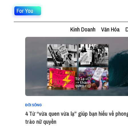
For You
Kinh Doanh
Văn Hóa
D
ĐỜI SỐNG
4 Từ “vừa quen vừa lạ” giúp bạn hiểu về phon
trào nữ quyền