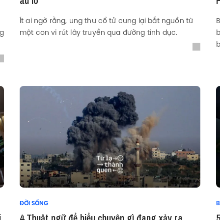
âu lo
Ít ai ngờ rằng, ung thư cổ tử cung lại bắt nguồn từ
B
ng
một con vi rút lây truyền qua đường tình dục.
b
ĐỜI SỐNG
B
i
4 Thuật ngữ để hiểu chuyện gì đang xảy ra