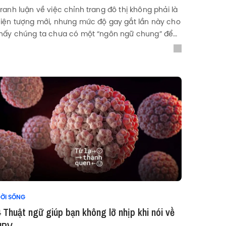
ranh luận về việc chỉnh trang đô thị không phải là
iện tượng mới, nhưng mức độ gay gắt lần này cho
hấy chúng ta chưa có một “ngôn ngữ chung” để
ói về các thay đổi trong không gian công cộng.
ỜI SỐNG
 Thuật ngữ giúp bạn không lỡ nhịp khi nói về