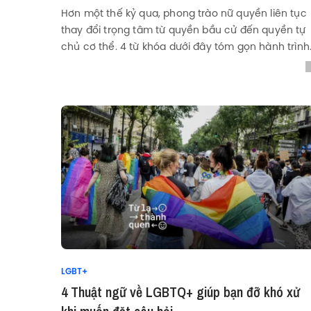
Hơn một thế kỷ qua, phong trào nữ quyền liên tục
thay đổi trọng tâm từ quyền bầu cử đến quyền tự
chủ cơ thể. 4 từ khóa dưới đây tóm gọn hành trình
của các “làn sóng” nữ quyền.
LGBT+
4 Thuật ngữ về LGBTQ+ giúp bạn đỡ khó xử