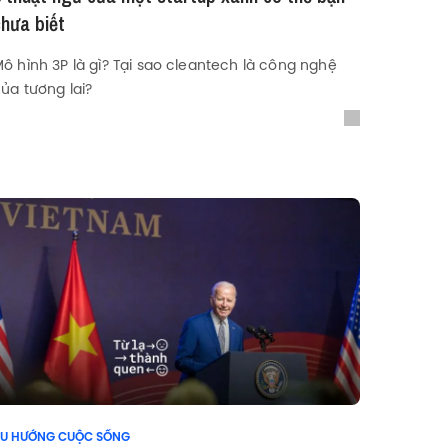
chưa biết
ô hình 3P là gì? Tại sao cleantech là công nghệ
ủa tương lai?
U HƯỚNG CUỘC SỐNG