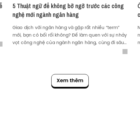
ễ
5 Thuật ngữ để không bỡ ngỡ trước các công
nghệ mới ngành ngân hàng
n
Giao dịch với ngân hàng và gặp rất nhiều “term”
N
mới, bạn có bối rối không? Để làm quen với sự nhảy
n
vọt công nghệ của ngành ngân hàng, cùng đi sâu
vào 5 thuật ngữ dưới đây với ACB là một “case
study".
Xem thêm