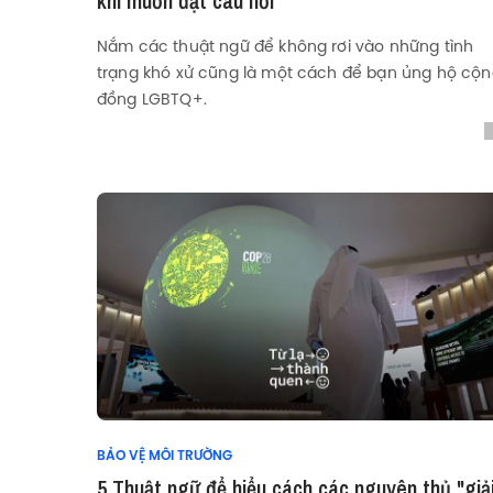
khi muốn đặt câu hỏi
Nắm các thuật ngữ để không rơi vào những tình
trạng khó xử cũng là một cách để bạn ủng hộ cộ
đồng LGBTQ+.
BẢO VỆ MÔI TRƯỜNG
5 Thuật ngữ để hiểu cách các nguyên thủ "giả