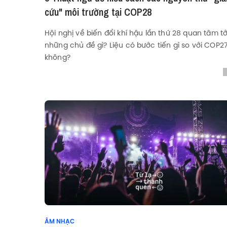
cứu" môi trường tại COP28
Hội nghị về biến đổi khí hậu lần thứ 28 quan tâm tớ
những chủ đề gì? Liệu có bước tiến gì so với COP2
không?
ÂM NHẠC