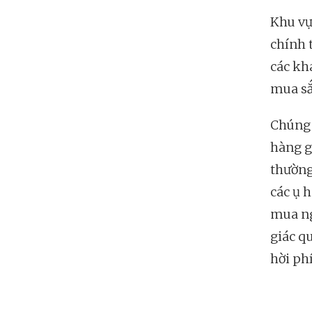
Khu vự
chính 
các kh
mua s
Chúng 
hàng gi
thường
các ụ 
mua ng
giác q
hời phí