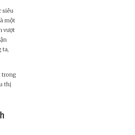
c siêu
 là một
n vượt
hận
 ta,
g trong
u thị
nh