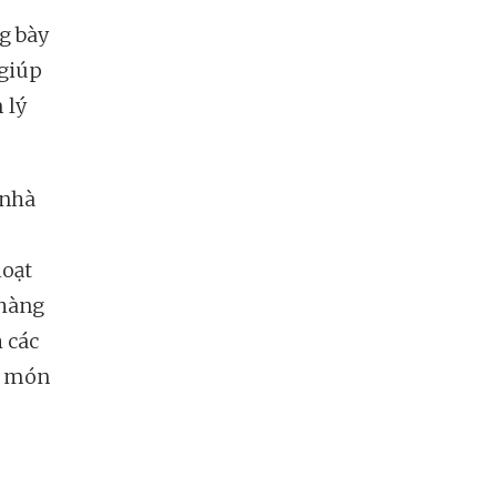
ng bày
 giúp
 lý
 nhà
loạt
 hàng
 các
g món