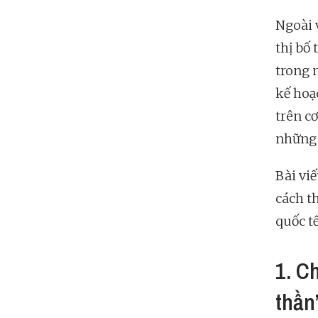
Ngoài 
thị bố 
trong 
kế hoạ
trên c
những 
Bài vi
cách th
quốc tế
1. C
thần