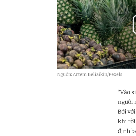
Nguồn: Artem Beliaikin/Pexels
“Vào s
người n
Bởi vớ
khi rờ
định b