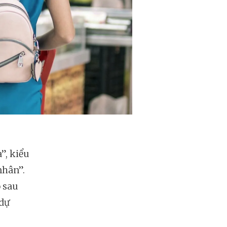
”, kiểu
nhân”.
 sau
 dự