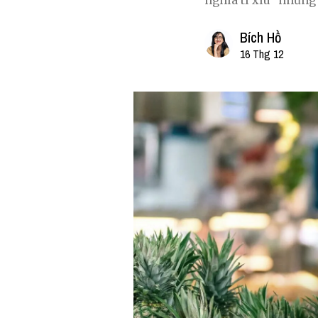
nghía tí xíu" nhưng 
Bích Hồ
16 Thg 12