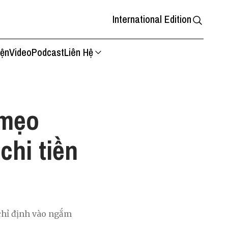
International Edition
iện
Video
Podcast
Liên Hệ
 mẹo
chi tiền
"chỉ định vào ngắm