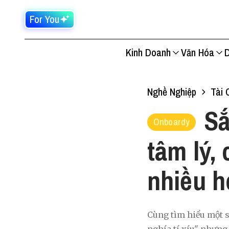
For You
Kinh Doanh
Văn Hóa
D
Nghề Nghiệp
Tài 
Sắ
Onboardy
tâm lý, 
nhiều h
Cùng tìm hiểu một s