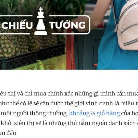
iêu thị và chỉ mua chính xác những gì mình cần mua
hư thế có lẽ sẽ cần được thế giới vinh danh là “siêu 
i một người thông thường,
khoảng ⅔ giỏ hàng
của họ
i khỏi siêu thị sẽ là những thứ nằm ngoài danh sách
an đầu.